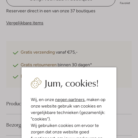
Favoriet
Reserveer direct in een van onze 37 boutiques
Vergelijkbare items
Gratis verzending
vanaf €75,-
Gratis retourneren
binnen 30 dagen*
Betaal achteraf
met Klarna
Jum, cookies!
Wij, en onze
negen partners
, maken op
Product informatie
onze website gebruik van cookies en
vergelijkbare technieken (gezamenlijk:
"cookies").
Bezorgen & retourneren
Wij gebruiken cookies om ervoor te
zorgen dat onze website goed