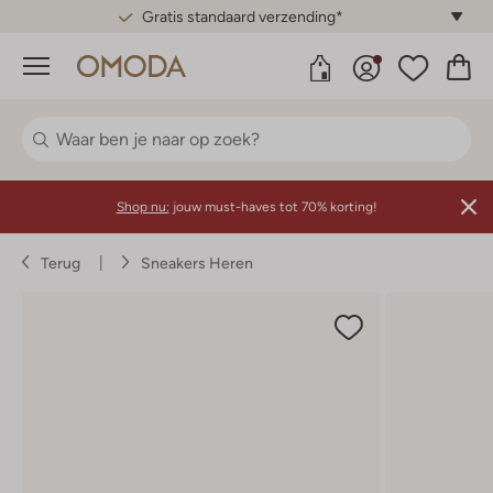
Gratis standaard verzending*
Menu
Shop nu:
jouw must-haves tot 70% korting!
Terug
Sneakers Heren