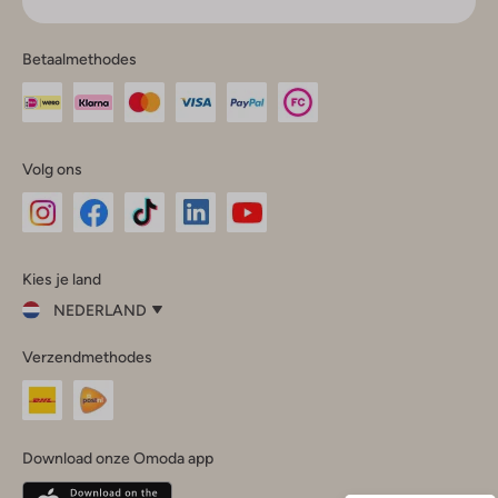
Betaalmethodes
Volg ons
Omoda
Omoda
Omoda
Omoda
Omoda
Kies je land
Instagram
Facebook
TikTok
LinkedIn
YouTube
NEDERLAND
Kies
Verzendmethodes
je
Sluit
land
Nederland
België
(Nederlands)
Download onze Omoda app
Belgique
(Français)