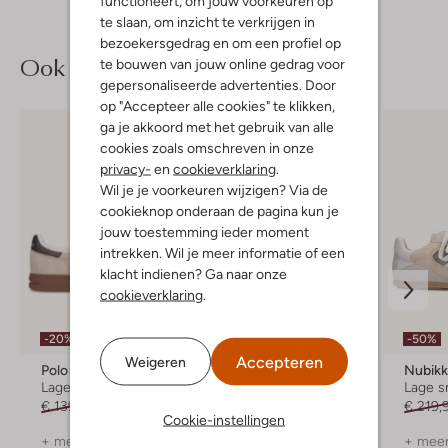
functioneert, om jouw voorkeuren op
te slaan, om inzicht te verkrijgen in
bezoekersgedrag en om een profiel op
Ook iets voor jou?
te bouwen van jouw online gedrag voor
gepersonaliseerde advertenties. Door
op "Accepteer alle cookies" te klikken,
ga je akkoord met het gebruik van alle
cookies zoals omschreven in onze
privacy-
en
cookieverklaring
.
Wil je je voorkeuren wijzigen? Via de
cookieknop onderaan de pagina kun je
jouw toestemming ieder moment
intrekken. Wil je meer informatie of een
klacht indienen? Ga naar onze
cookieverklaring
.
-20%
-20%
-50%
Accepteren
Weigeren
Polo Ralph Lauren
Polo Ralph Lauren
Nubik
Lage sneakers
Lage sneakers
Lage s
€ 139,99
€ 111,99
€ 129,99
€ 103,99
€ 219,
Cookie-instellingen
+ meer kleuren
+ meer kleuren
+ meer