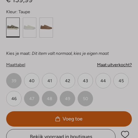
Kleur:
Taupe
Kies je maat:
Dit item valt normaal, kies je eigen maat
Maattabel
Maat uitverkocht?
39
40
41
42
43
44
45
46
47
48
49
50
Voeg toe
Bekijk voorraad in boutiques