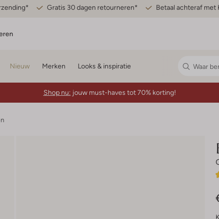
erzending*
Gratis 30 dagen retourneren*
Betaal achteraf met 
eren
Nieuw
Merken
Looks & inspiratie
Shop nu:
jouw must-haves tot 70% korting!
en
K