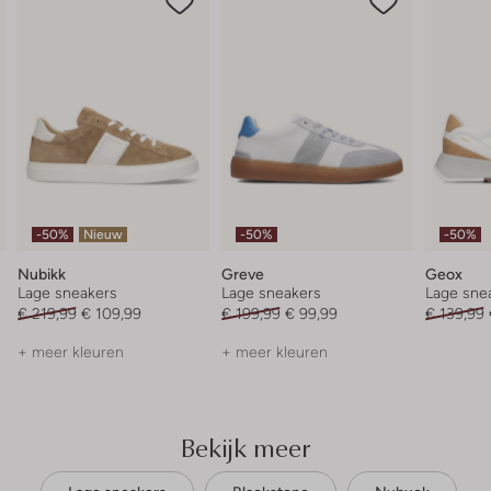
-50%
Nieuw
-50%
-50%
Nubikk
Greve
Geox
Lage sneakers
Lage sneakers
Lage sne
€ 219,99
€ 109,99
€ 199,99
€ 99,99
€ 139,99
+ meer kleuren
+ meer kleuren
Bekijk meer