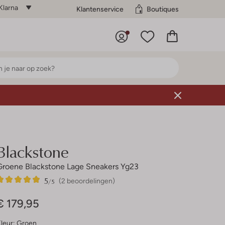
Klarna
Klantenservice
Boutiques
Blackstone
Groene Blackstone Lage Sneakers Yg23
5
2
5
/5
(2 beoordelingen)
Sterren
€ 179,95
leur:
Groen