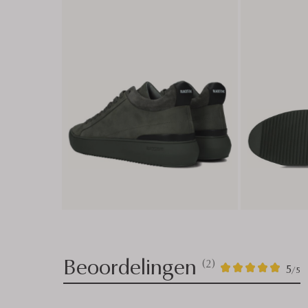
Beoordelingen
(2)
2
5
5
/5
Sterren