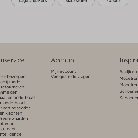
Lage sneakers
Blackstone
Nubuck
enservice
Account
Inspira
Mijn account
Bekijk all
n en bezorgen
Veelgestelde vragen
Modetren
gelijkheden
Modetren
n retourneren
Schoenen
anmelden
aat en onderhoud
Schoenen
en onderhoud
r kortingscodes
en klachten
e voorwaarden
tatement
atement
 Intelligence