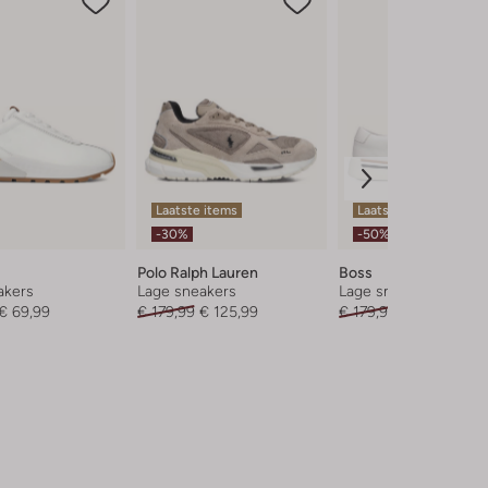
Laatste items
Laatste item
-30%
-50%
Polo Ralph Lauren
Boss
akers
Lage sneakers
Lage sneakers
€ 69,99
€ 179,99
€ 125,99
€ 179,99
€ 89,99