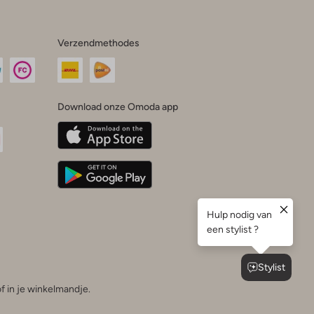
Verzendmethodes
Download onze Omoda app
oda
n
uTube
f in je winkelmandje.