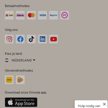
Betaalmethodes
Volg ons
Omoda
Omoda
Omoda
Omoda
Omoda
Kies je land
Instagram
Facebook
TikTok
LinkedIn
YouTube
NEDERLAND
Kies
Verzendmethodes
je
Sluit
land
Nederland
België
(Nederlands)
Download onze Omoda app
Belgique
(Français)
Deutschland