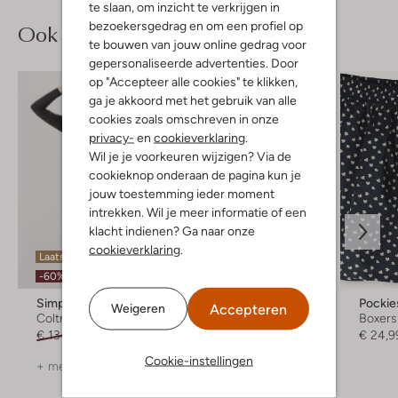
te slaan, om inzicht te verkrijgen in
bezoekersgedrag en om een profiel op
Ook iets voor jou?
te bouwen van jouw online gedrag voor
gepersonaliseerde advertenties. Door
op "Accepteer alle cookies" te klikken,
ga je akkoord met het gebruik van alle
cookies zoals omschreven in onze
privacy-
en
cookieverklaring
.
Wil je je voorkeuren wijzigen? Via de
cookieknop onderaan de pagina kun je
jouw toestemming ieder moment
intrekken. Wil je meer informatie of een
klacht indienen? Ga naar onze
cookieverklaring
.
Laatste maten
-60%
Simple
Atelier Rebul
Pockie
Accepteren
Weigeren
Coltrui
Bath & Body
Boxers
€ 134,95
€ 53,99
€ 27,99
€ 24,9
Cookie-instellingen
+ meer kleuren
+ meer kleuren