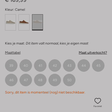
Kleur:
Camel
Kies je maat:
Dit item valt normaal, kies je eigen maat
Maattabel
Maat uitverkocht?
39
40
41
42
43
44
45
46
47
48
49
50
Sorry, dit item is momenteel (nog) niet beschikbaar.
Favoriet