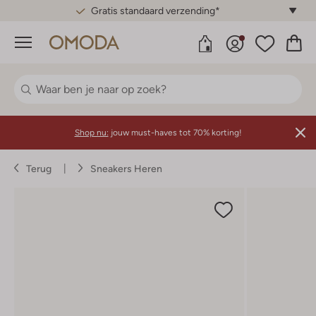
Gratis standaard verzending*
Menu
Shop nu:
jouw must-haves tot 70% korting!
Terug
Sneakers Heren