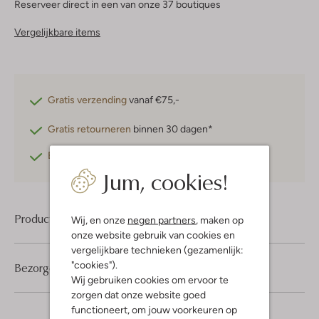
Reserveer direct in een van onze 37 boutiques
Vergelijkbare items
Gratis verzending
vanaf €75,-
Gratis retourneren
binnen 30 dagen*
Betaal achteraf
met Klarna
Jum, cookies!
Product informatie
Wij, en onze
negen partners
, maken op
onze website gebruik van cookies en
vergelijkbare technieken (gezamenlijk:
"cookies").
Bezorgen & retourneren
Wij gebruiken cookies om ervoor te
zorgen dat onze website goed
functioneert, om jouw voorkeuren op