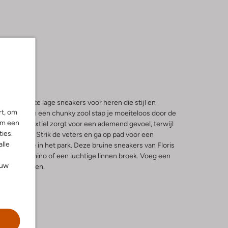
de perfecte lage sneakers voor heren die stijl en
rt, om
de neus en een chunky zool stap je moeiteloos door de
om een
 leer en textiel zorgt voor een ademend gevoel, terwijl
ies.
tap dempt. Strik de veters en ga op pad voor een
alle
 middagje in het park. Deze bruine sneakers van Floris
n casual chino of een luchtige linnen broek. Voeg een
ouw
oor het seizoen.