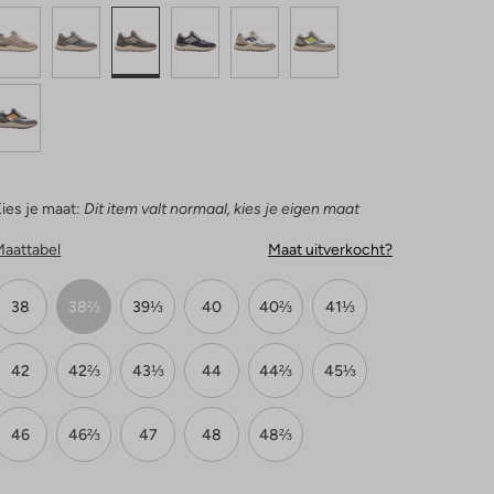
ies je maat:
Dit item valt normaal, kies je eigen maat
Maattabel
Maat uitverkocht?
38
38⅔
39⅓
40
40⅔
41⅓
42
42⅔
43⅓
44
44⅔
45⅓
46
46⅔
47
48
48⅔