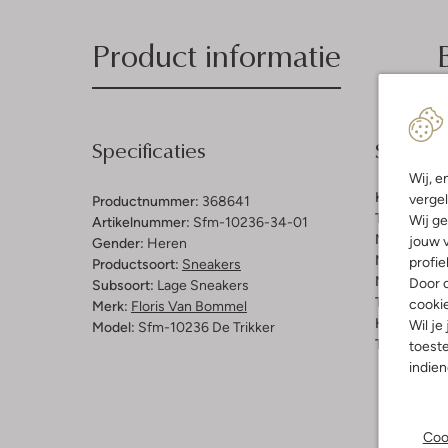
Product informatie
Specificaties
Samenst
Wij, e
Kleur:
Bruin
vergel
Productnummer:
368641
Trends:
Ret
Wij ge
Artikelnummer:
Sfm-10236-34-01
Materiaal b
jouw v
Gender:
Heren
Materiaal b
profie
Productsoort:
Sneakers
Materiaal zo
Door o
Subsoort:
Lage Sneakers
Type sluitin
cooki
Merk:
Floris Van Bommel
Hakvorm:
C
Wil je
Model:
Sfm-10236 De Trikker
Type neus:
toeste
indie
Coo