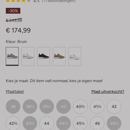
4
11
4
/5
(11 beoordelingen)
Sterren
-30%
€ 249,99
€ 174,99
Kleur:
Bruin
Kies je maat:
Dit item valt normaal, kies je eigen maat
Maattabel
Maat uitverkocht?
38
38⅔
39⅓
40
40⅔
41⅓
42
42⅔
43⅓
44
44⅔
45⅓
46
46⅔