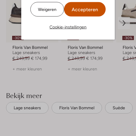
Accepteren
Weigeren
Cookie-instellingen
-30%
-30%
-30%
Floris Van Bommel
Floris Van Bommel
Floris
Lage sneakers
Lage sneakers
Lage s
€ 249,99
€ 174,99
€ 249,99
€ 174,99
€ 249,
+ meer kleuren
+ meer kleuren
Bekijk meer
Lage sneakers
Floris Van Bommel
Suède