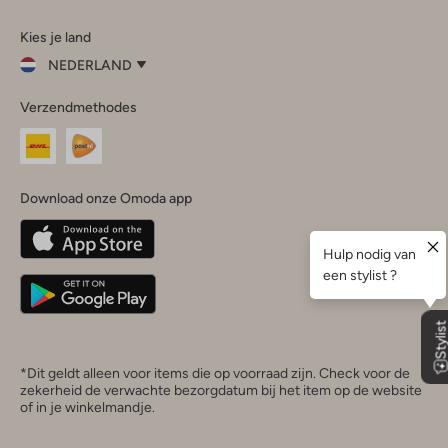
Omoda
Omoda
Omoda
Omoda
Omoda
Kies je land
Instagram
Facebook
TikTok
LinkedIn
YouTube
NEDERLAND
Kies
Verzendmethodes
je
Sluit
land
Nederland
België
(Nederlands)
Download onze Omoda app
Belgique
(Français)
Deutschland
*Dit geldt alleen voor items die op voorraad zijn. Check voor de
zekerheid de verwachte bezorgdatum bij het item op de website
of in je winkelmandje.