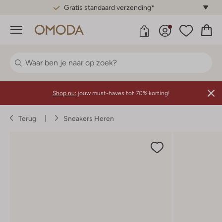
Gratis standaard verzending*
Menu
Shop nu:
jouw must-haves tot 70% korting!
Terug
Sneakers Heren