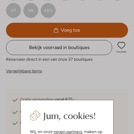
47
48
48⅔
Voeg toe
Bekijk voorraad in boutiques
Favoriet
Reserveer direct in een van onze 37 boutiques
Vergelijkbare items
Gratis verzending
vanaf €75,-
Jum, cookies!
Gratis retourneren
binnen 30 dagen*
Betaal achteraf
met Klarna
Wij, en onze
negen partners
, maken op