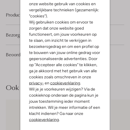
onze website gebruik van cookies en
vergelijkbare technieken (gezamenlijk:
Product informatie
"cookies").
Wij gebruiken cookies om ervoor te
zorgen dat onze website goed
Bezorgen & retourneren
functioneert, om jouw voorkeuren op
te slaan, om inzicht te verkrijgen in
bezoekersgedrag en om een profiel op
te bouwen van jouw online gedrag voor
11
4
Beoordelingen
(11)
4
/5
gepersonaliseerde advertenties. Door
Sterren
op "Accepteer alle cookies" te klikken,
ga je akkoord met het gebruik van alle
cookies zoals omschreven in onze
privacy-
en
cookieverklaring
.
Ook iets voor jou?
Wil je je voorkeuren wijzigen? Via de
cookieknop onderaan de pagina kun je
jouw toestemming ieder moment
intrekken. Wil je meer informatie of een
klacht indienen? Ga naar onze
cookieverklaring
.