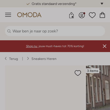
Gratis standaard verzending*
Menu
Shop nu:
jouw must-haves tot 70% korting!
Terug
Sneakers Heren
3 items