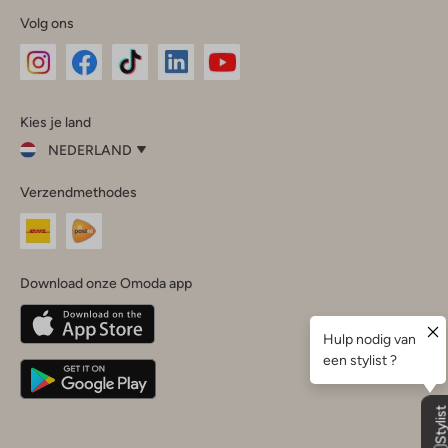
Volg ons
Omoda
Omoda
Omoda
Omoda
Omoda
Kies je land
Instagram
Facebook
TikTok
LinkedIn
YouTube
NEDERLAND
Kies
Verzendmethodes
je
Sluit
land
Nederland
België
(Nederlands)
Download onze Omoda app
Belgique
(Français)
Deutschland