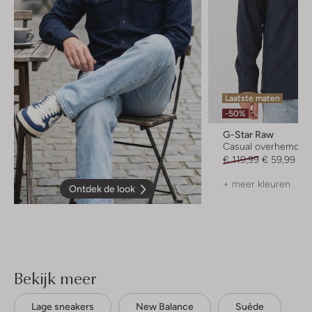
Laatste maten
-50%
G-Star Raw
Casual overhemd
€ 119,99
€ 59,99
+ meer kleuren
Ontdek de look
Bekijk meer
Lage sneakers
New Balance
Suède