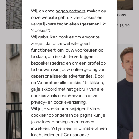
-60%
Wij, en onze
negen partners
, maken op
Tommy Jeans
onze website gebruik van cookies en
T-shirt
Ontdek de look
vergelijkbare technieken (gezamenlijk:
€ 39,99
€ 15,99
"cookies").
Wij gebruiken cookies om ervoor te
zorgen dat onze website goed
functioneert, om jouw voorkeuren op
te slaan, om inzicht te verkrijgen in
bezoekersgedrag en om een profiel op
te bouwen van jouw online gedrag voor
gepersonaliseerde advertenties. Door
op "Accepteer alle cookies" te klikken,
ga je akkoord met het gebruik van alle
cookies zoals omschreven in onze
privacy-
en
cookieverklaring
.
Wil je je voorkeuren wijzigen? Via de
cookieknop onderaan de pagina kun je
jouw toestemming ieder moment
intrekken. Wil je meer informatie of een
klacht indienen? Ga naar onze