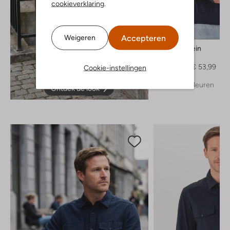
cookieverklaring
.
-40%
Accepteren
Weigeren
Calvin Klein
Trui
€ 89,99
€ 53,99
Cookie-instellingen
+ meer kleuren
Ontdek de look