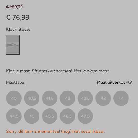
€ 109,99
€ 76,99
Kleur:
Blauw
Kies je maat:
Dit item valt normaal, kies je eigen maat
Maattabel
Maat uitverkocht?
40
40,5
41,5
42
42,5
43
44
44,5
45
45,5
46,5
47,5
Sorry, dit item is momenteel (nog) niet beschikbaar.