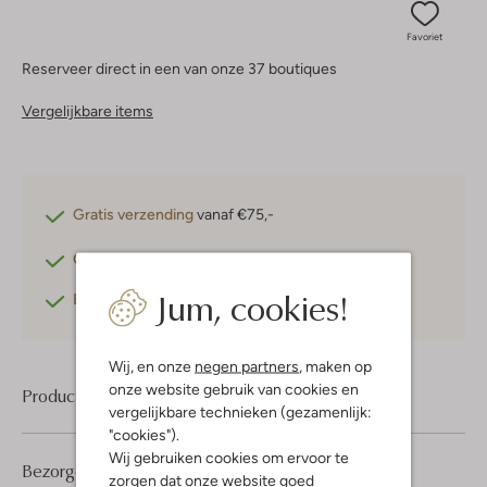
Favoriet
Reserveer direct in een van onze 37 boutiques
Vergelijkbare items
Gratis verzending
vanaf €75,-
Gratis retourneren
binnen 30 dagen*
Jum, cookies!
Betaal achteraf
met Klarna
Wij, en onze
negen partners
, maken op
onze website gebruik van cookies en
Product informatie
vergelijkbare technieken (gezamenlijk:
"cookies").
Wij gebruiken cookies om ervoor te
Bezorgen & retourneren
zorgen dat onze website goed