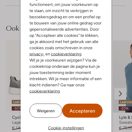
functioneert, om jouw voorkeuren op
te slaan, om inzicht te verkrijgen in
bezoekersgedrag en om een profiel op
te bouwen van jouw online gedrag voor
Ook iets voor jou?
gepersonaliseerde advertenties. Door
op "Accepteer alle cookies" te klikken,
ga je akkoord met het gebruik van alle
cookies zoals omschreven in onze
privacy-
en
cookieverklaring
.
Wil je je voorkeuren wijzigen? Via de
cookieknop onderaan de pagina kun je
jouw toestemming ieder moment
intrekken. Wil je meer informatie of een
klacht indienen? Ga naar onze
cookieverklaring
.
Laatste item
Laatst
-50%
-20%
Accepteren
Weigeren
Cycleur De Luxe
Cycleur De Luxe
Lyle &
Lage sneakers
Lage sneakers
Sweat
Cookie-instellingen
€ 149,99
€ 74,99
€ 149,99
€ 79,9