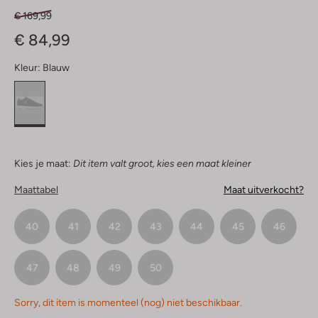
€ 169,99
€ 84,99
Kleur:
Blauw
Kies je maat:
Dit item valt groot, kies een maat kleiner
Maattabel
Maat uitverkocht?
40
41
42
43
44
45
46
47
48
49
50
Sorry, dit item is momenteel (nog) niet beschikbaar.