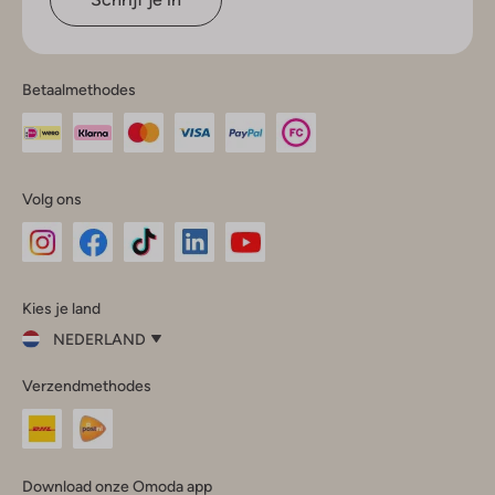
Betaalmethodes
Volg ons
Omoda
Omoda
Omoda
Omoda
Omoda
Kies je land
Instagram
Facebook
TikTok
LinkedIn
YouTube
NEDERLAND
Kies
Verzendmethodes
je
Sluit
land
Nederland
België
(Nederlands)
Download onze Omoda app