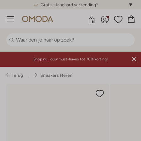
Gratis standaard verzending*
Menu
Shop nu:
jouw must-haves tot 70% korting!
Terug
Sneakers Heren