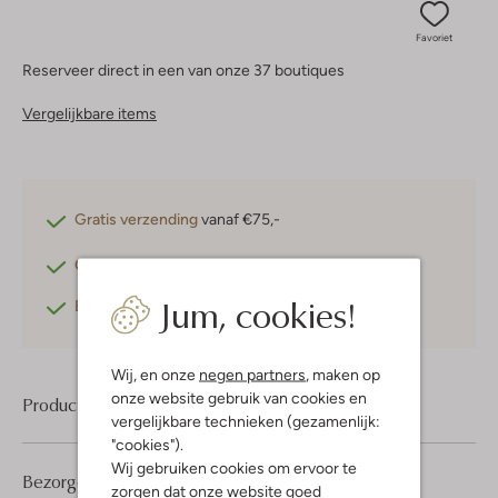
Favoriet
Reserveer direct in een van onze 37 boutiques
Vergelijkbare items
Gratis verzending
vanaf €75,-
Gratis retourneren
binnen 30 dagen*
Jum, cookies!
Betaal achteraf
met Klarna
Wij, en onze
negen partners
, maken op
onze website gebruik van cookies en
Product informatie
vergelijkbare technieken (gezamenlijk:
"cookies").
Wij gebruiken cookies om ervoor te
Bezorgen & retourneren
zorgen dat onze website goed