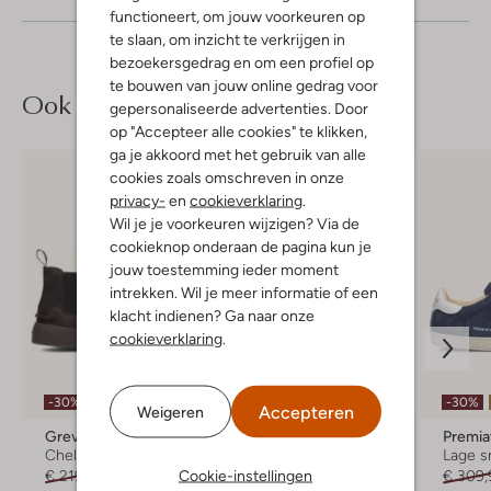
functioneert, om jouw voorkeuren op
te slaan, om inzicht te verkrijgen in
bezoekersgedrag en om een profiel op
te bouwen van jouw online gedrag voor
Ook iets voor jou?
gepersonaliseerde advertenties. Door
op "Accepteer alle cookies" te klikken,
ga je akkoord met het gebruik van alle
cookies zoals omschreven in onze
privacy-
en
cookieverklaring
.
Wil je je voorkeuren wijzigen? Via de
cookieknop onderaan de pagina kun je
jouw toestemming ieder moment
intrekken. Wil je meer informatie of een
klacht indienen? Ga naar onze
cookieverklaring
.
Laatste maten
-30%
-30%
-30%
Accepteren
Weigeren
Greve
Giorgio
Premia
Chelsea boots
Veterboots
Lage s
Cookie-instellingen
€ 219,99
€ 153,99
€ 249,99
€ 174,99
€ 309,