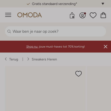
Gratis standaard verzending*
Menu
Shop nu:
jouw must-haves tot 70% korting!
Terug
Sneakers Heren