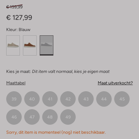
€ 159,99
€ 127,99
Kleur:
Blauw
Kies je maat:
Dit item valt normaal, kies je eigen maat
Maattabel
Maat uitverkocht?
39
40
41
42
43
44
45
46
47
48
49
Sorry, dit item is momenteel (nog) niet beschikbaar.