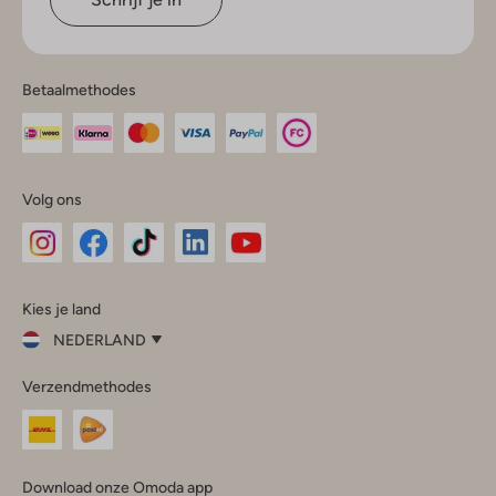
Betaalmethodes
Volg ons
Omoda
Omoda
Omoda
Omoda
Omoda
Kies je land
Instagram
Facebook
TikTok
LinkedIn
YouTube
NEDERLAND
Kies
Verzendmethodes
je
Sluit
land
Nederland
België
(Nederlands)
Download onze Omoda app