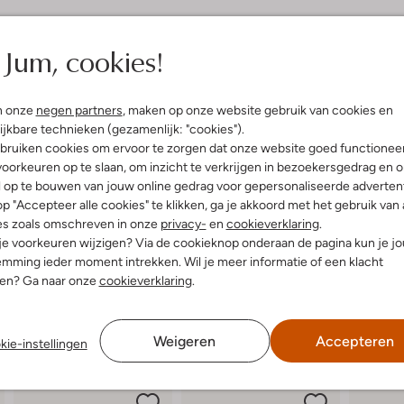
elling & Pasvorm
Omschrijving
Jum, cookies!
e
Ontdek de SBM-40041 BORA sneak
n onze
negen partners
, maken op onze website gebruik van cookies en
uitenkant:
Suède
lage sneakers van Van Bommel he
ijkbare technieken (gezamenlijk: "cookies").
innenkant:
Leer
leren binnenkant. De robuuste rub
bruiken cookies om ervoor te zorgen dat onze website goed functionee
ol:
Rubber
ontspannen stadswandeling of een
oorkeuren op te slaan, om inzicht te verkrijgen in bezoekersgedrag en 
Ronde Neus
combineert moeiteloos met een li
l op te bouwen van jouw online gedrag voor gepersonaliseerde advertent
stad slentert of geniet van een z
p "Accepteer alle cookies" te klikken, ga je akkoord met het gebruik van 
van stijl en comfort. Voeg een l
es zoals omschreven in onze
privacy-
en
cookieverklaring
.
 je voorkeuren wijzigen? Via de cookieknop onderaan de pagina kun je j
mming ieder moment intrekken. Wil je meer informatie of een klacht
nen? Ga naar onze
cookieverklaring
.
Weigeren
Accepteren
kie-instellingen