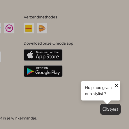
Verzendmethodes
Download onze Omoda app
oda
n
uTube
f in je winkelmandje.