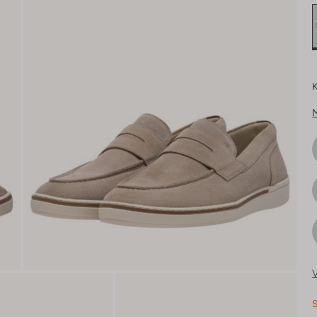
K
V
S