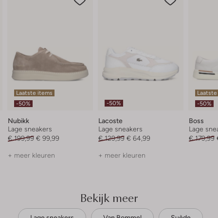
Laatste items
Laatste
-50%
-50%
-50%
Nubikk
Lacoste
Boss
Lage sneakers
Lage sneakers
Lage sne
€ 199,99
€ 99,99
€ 129,99
€ 64,99
€ 179,99
+ meer kleuren
+ meer kleuren
Bekijk meer
Lage sneakers
Van Bommel
Suède