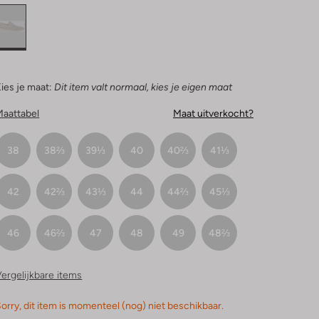
ies je maat:
Dit item valt normaal, kies je eigen maat
Maattabel
Maat uitverkocht?
38
38⅔
39⅓
40
40⅔
41⅓
42
42⅔
43⅓
44
44⅔
45⅓
46
46⅔
47
48
49
48⅔
ergelijkbare items
orry, dit item is momenteel (nog) niet beschikbaar.