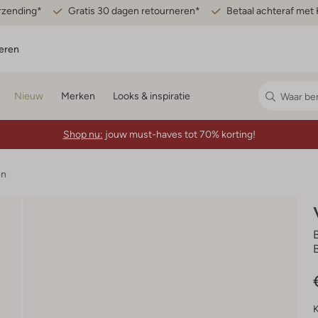
erzending*
Gratis 30 dagen retourneren*
Betaal achteraf met 
eren
Nieuw
Merken
Looks & inspiratie
Shop nu:
jouw must-haves tot 70% korting!
en
K