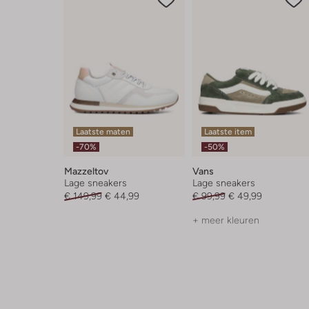
Laatste maten
Laatste item
-70%
-50%
Mazzeltov
Vans
Lage sneakers
Lage sneakers
€ 149,99
€ 44,99
€ 99,99
€ 49,99
+ meer kleuren