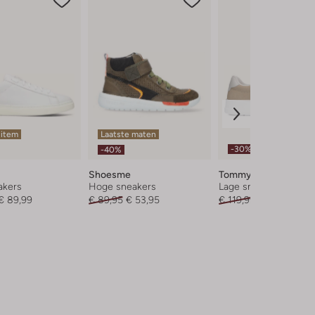
 item
Laatste maten
-30%
-40%
Shoesme
Tommy Hilfiger
akers
Hoge sneakers
Lage sneakers
€ 89,99
€ 89,95
€ 53,95
€ 119,99
€ 83,99