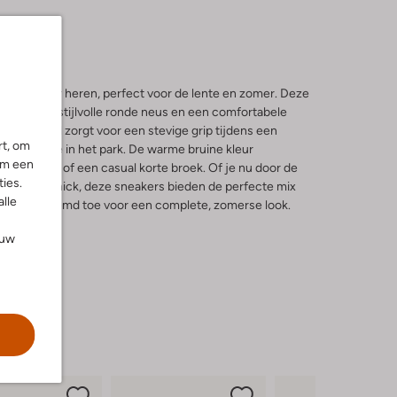
ers voor heren, perfect voor de lente en zomer. Deze
bben een stijlvolle ronde neus en een comfortabele
beren zool zorgt voor een stevige grip tijdens een
rt, om
 middagje in het park. De warme bruine kleur
om een
chte chino of een casual korte broek. Of je nu door de
ies.
onnige picknick, deze sneakers bieden de perfecte mix
alle
uchtig overhemd toe voor een complete, zomerse look.
ouw