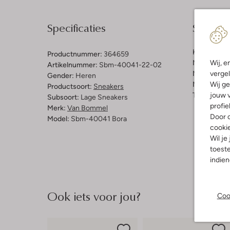
Specificaties
Samenst
Kleur:
Beig
Productnummer:
364659
Wij, e
Materiaal b
Artikelnummer:
Sbm-40041-22-02
vergel
Materiaal b
Gender:
Heren
Wij ge
Materiaal zo
Productsoort:
Sneakers
jouw v
Type neus:
Subsoort:
Lage Sneakers
profie
Merk:
Van Bommel
Door o
Model:
Sbm-40041 Bora
cooki
Wil je
toeste
indie
Ook iets voor jou?
Coo