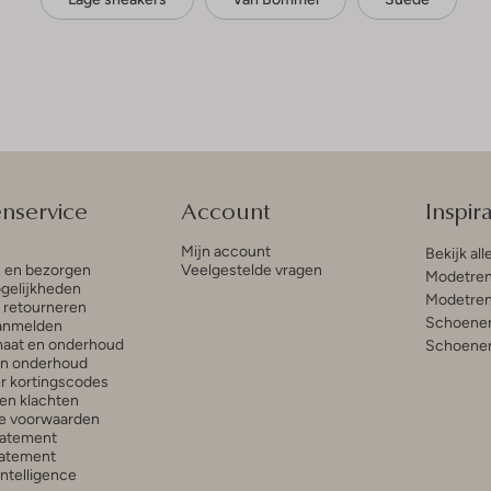
enservice
Account
Inspira
Mijn account
Bekijk all
n en bezorgen
Veelgestelde vragen
Modetren
gelijkheden
Modetren
n retourneren
Schoenen
anmelden
aat en onderhoud
Schoenen
en onderhoud
r kortingscodes
en klachten
e voorwaarden
tatement
atement
 Intelligence