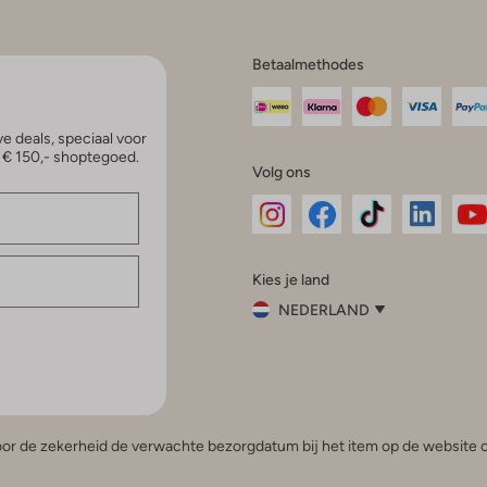
Betaalmethodes
e deals, speciaal voor
p € 150,- shoptegoed.
Volg ons
Omoda
Omoda
Omoda
Omoda
Om
Kies je land
Instagram
Facebook
TikTok
LinkedI
Yo
NEDERLAND
Kies
je
Sluit
land
Nederland
België
(Nederlands)
 voor de zekerheid de verwachte bezorgdatum bij het item op de website o
Belgique
(Français)