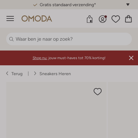
Gratis standaard verzending*
Menu
Shop nu:
jouw must-haves tot 70% korting!
Terug
Sneakers Heren