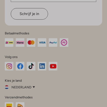
Schrijf je in
Betaalmethodes
Volg ons
Omoda
Omoda
Omoda
Omoda
Omoda
Kies je land
Instagram
Facebook
TikTok
LinkedIn
YouTube
NEDERLAND
Kies
Verzendmethodes
je
Sluit
land