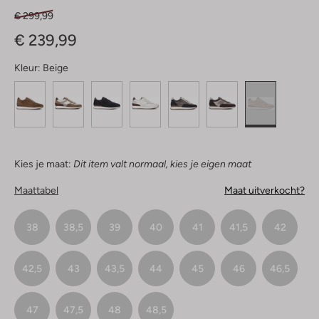
€ 299,99
€ 239,99
Kleur:
Beige
Kies je maat:
Dit item valt normaal, kies je eigen maat
Maattabel
Maat uitverkocht?
38
38,5
39
40
41
41,5
42
42,5
43
43,5
44
45
46
46,5
47
47,5
48
48,5