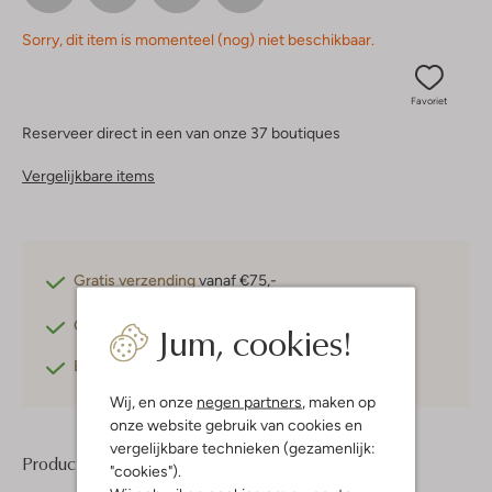
Sorry, dit item is momenteel (nog) niet beschikbaar.
Favoriet
Reserveer direct in een van onze 37 boutiques
Vergelijkbare items
Gratis verzending
vanaf €75,-
Gratis retourneren
binnen 30 dagen*
Jum, cookies!
Betaal achteraf
met Klarna
Wij, en onze
negen partners
, maken op
onze website gebruik van cookies en
vergelijkbare technieken (gezamenlijk:
Product informatie
"cookies").