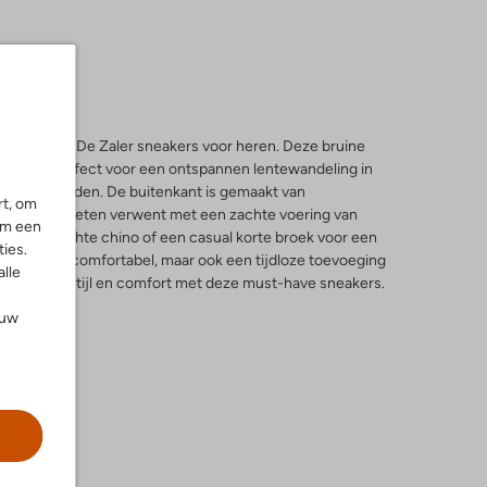
 SFM-10233 De Zaler sneakers voor heren. Deze bruine
mel zijn perfect voor een ontspannen lentewandeling in
e met vrienden. De buitenkant is gemaakt van
rt, om
nenkant je voeten verwent met een zachte voering van
om een
met een lichte chino of een casual korte broek voor een
ies.
n niet alleen comfortabel, maar ook een tijdloze toevoeging
alle
seizoen in stijl en comfort met deze must-have sneakers.
ouw