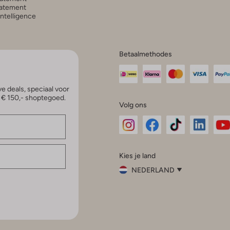
atement
 Intelligence
Betaalmethodes
e deals, speciaal voor
p € 150,- shoptegoed.
Volg ons
Omoda
Omoda
Omoda
Omoda
Om
Kies je land
Instagram
Facebook
TikTok
LinkedI
Yo
NEDERLAND
Kies
je
Sluit
land
Nederland