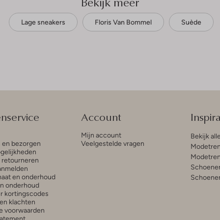
Bekijk meer
Lage sneakers
Floris Van Bommel
Suède
enservice
Account
Inspira
Mijn account
Bekijk all
n en bezorgen
Veelgestelde vragen
Modetren
gelijkheden
Modetren
n retourneren
Schoenen
anmelden
aat en onderhoud
Schoenen
en onderhoud
r kortingscodes
en klachten
e voorwaarden
tatement