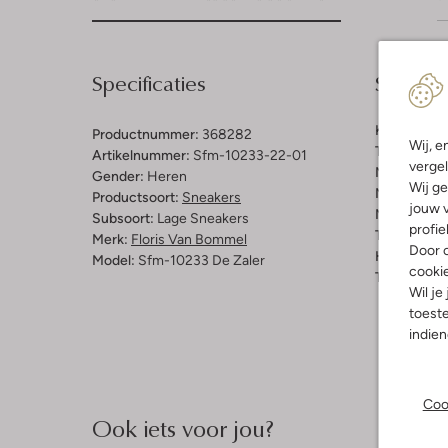
Specificaties
Samenst
Kleur:
Beig
Productnummer:
368282
Wij, e
Trends:
Ret
Artikelnummer:
Sfm-10233-22-01
vergel
Materiaal b
Gender:
Heren
Wij ge
Materiaal b
Productsoort:
Sneakers
jouw v
Materiaal zo
Subsoort:
Lage Sneakers
profie
Type sluitin
Merk:
Floris Van Bommel
Door o
Hakvorm:
P
Model:
Sfm-10233 De Zaler
cooki
Type neus:
Wil je
toeste
indie
Coo
Ook iets voor jou?