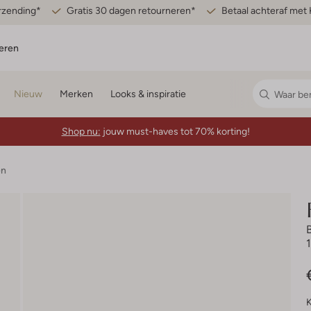
erzending*
Gratis 30 dagen retourneren*
Betaal achteraf met 
eren
Nieuw
Merken
Looks & inspiratie
Shop nu:
jouw must-haves tot 70% korting!
en
K