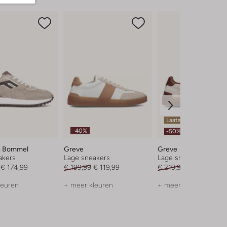
Laatste item
-40%
-50%
an Bommel
Greve
Greve
akers
Lage sneakers
Lage sneakers
€ 174,99
€ 199,99
€ 119,99
€ 219,99
€ 109,99
leuren
+ meer kleuren
+ meer kleuren