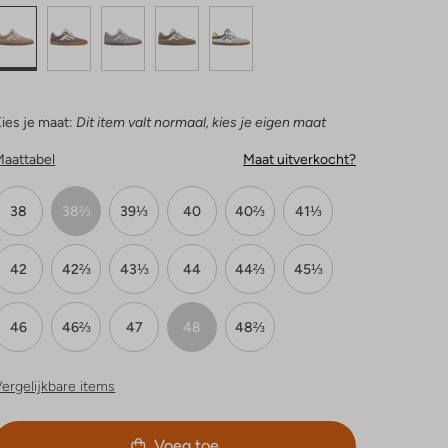
ies je maat:
Dit item valt normaal, kies je eigen maat
Maattabel
Maat uitverkocht?
38
38⅔
39⅓
40
40⅔
41⅓
42
42⅔
43⅓
44
44⅔
45⅓
46
46⅔
47
48
48⅔
ergelijkbare items
Voeg toe