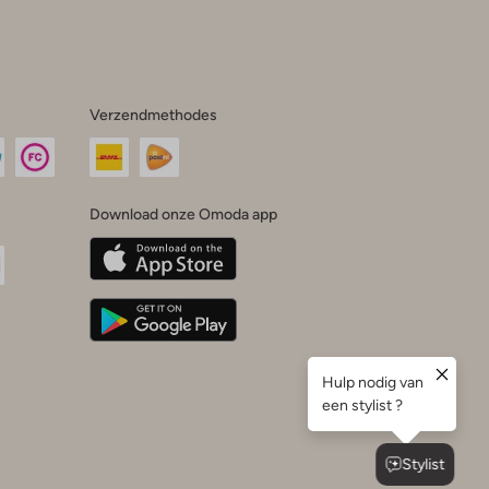
Verzendmethodes
Download onze Omoda app
oda
n
uTube