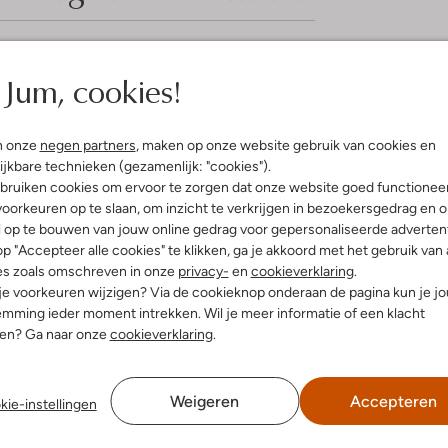
elling & Pasvorm
Omschrijving
Jum, cookies!
e
Ontdek de veelzijdigheid van de
n onze
negen partners
, maken op onze website gebruik van cookies en
ro Revival
lage sneakers van Floris van Bom
ijkbare technieken (gezamenlijk: "cookies").
uitenkant:
Suède
het park of een zomerse barbecu
bruiken cookies om ervoor te zorgen dat onze website goed functionee
innenkant:
Leer, Textiel
hoogwaardig leer, terwijl de bin
oorkeuren op te slaan, om inzicht te verkrijgen in bezoekersgedrag en 
ol:
Rubber
textiel. Combineer ze moeiteloos 
l op te bouwen van jouw online gedrag voor gepersonaliseerde advertent
g:
Veter
stijlvolle look. Deze sneakers zij
p "Accepteer alle cookies" te klikken, ga je akkoord met het gebruik van 
lateauzool
aan je garderobe. Geniet van het 
es zoals omschreven in onze
privacy-
en
cookieverklaring
.
Ronde Neus
 je voorkeuren wijzigen? Via de cookieknop onderaan de pagina kun je j
mming ieder moment intrekken. Wil je meer informatie of een klacht
nen? Ga naar onze
cookieverklaring
.
Weigeren
Accepteren
kie-instellingen