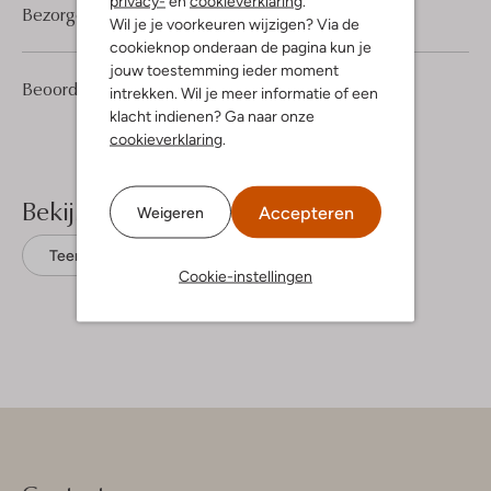
privacy-
en
cookieverklaring
.
Bezorgen & retourneren
Wil je je voorkeuren wijzigen? Via de
cookieknop onderaan de pagina kun je
jouw toestemming ieder moment
5
5
Beoordelingen
(5)
5
intrekken. Wil je meer informatie of een
/5
Sterren
klacht indienen? Ga naar onze
cookieverklaring
.
Bekijk meer
Accepteren
Weigeren
Teenslippers
Reef
Rubber
Cookie-instellingen