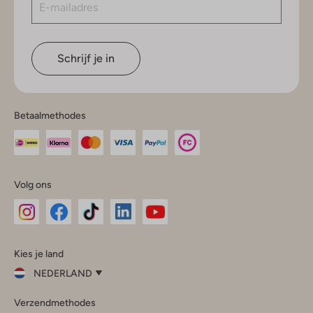
Schrijf je in
Betaalmethodes
Volg ons
Omoda
Omoda
Omoda
Omoda
Omoda
Kies je land
Instagram
Facebook
TikTok
LinkedIn
YouTube
NEDERLAND
Kies
Verzendmethodes
je
Sluit