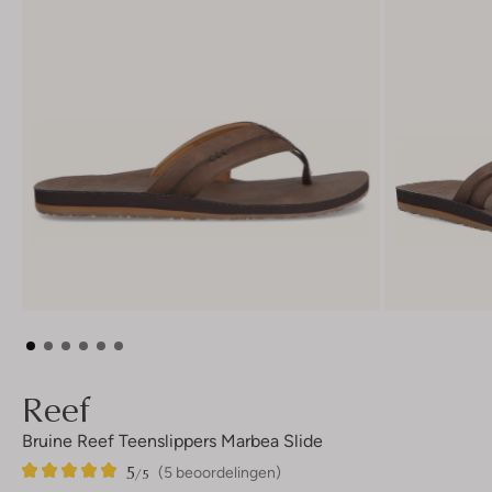
Reef
Bruine Reef Teenslippers Marbea Slide
5
5
5
/5
(5 beoordelingen)