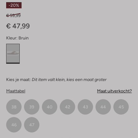
Sterren
-20%
€ 59,99
€ 47,99
Kleur:
Bruin
Kies je maat:
Dit item valt klein, kies een maat groter
Maattabel
Maat uitverkocht?
38
39
40
42
43
44
45
46
47