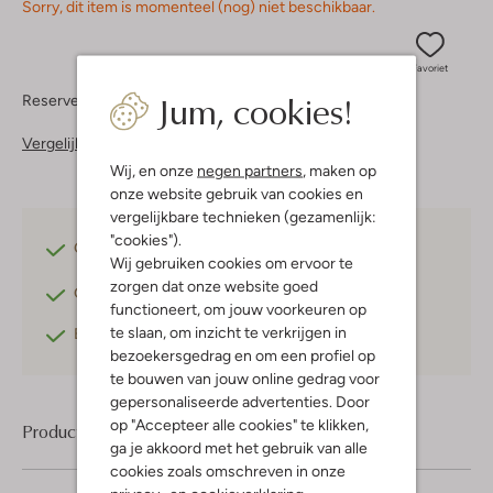
Sorry, dit item is momenteel (nog) niet beschikbaar.
Favoriet
Jum, cookies!
Reserveer direct in een van onze 37 boutiques
Vergelijkbare items
Wij, en onze
negen partners
, maken op
onze website gebruik van cookies en
vergelijkbare technieken (gezamenlijk:
"cookies").
Gratis verzending
vanaf €75,-
Wij gebruiken cookies om ervoor te
zorgen dat onze website goed
Gratis retourneren
binnen 30 dagen*
functioneert, om jouw voorkeuren op
te slaan, om inzicht te verkrijgen in
Betaal achteraf
met Klarna
bezoekersgedrag en om een profiel op
te bouwen van jouw online gedrag voor
gepersonaliseerde advertenties. Door
op "Accepteer alle cookies" te klikken,
Product informatie
ga je akkoord met het gebruik van alle
cookies zoals omschreven in onze