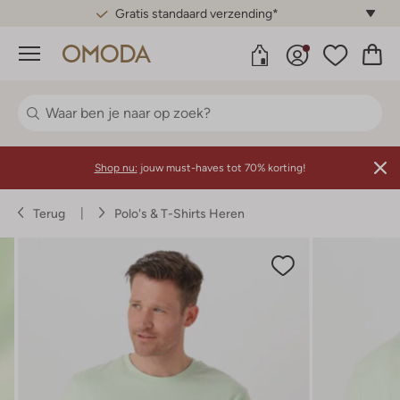
Gratis standaard verzending*
Menu
Shop nu:
jouw must-haves tot 70% korting!
Terug
Polo's & T-Shirts Heren