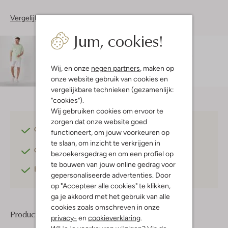
Vergelijkbare items
Jum, cookies!
Maatadvies
Rogier is 1 meter 89 lang en draagt maat L.
De
pasvorm is
regular fit
.
Wij, en onze
negen partners
, maken op
onze website gebruik van cookies en
vergelijkbare technieken (gezamenlijk:
"cookies").
Wij gebruiken cookies om ervoor te
zorgen dat onze website goed
Gratis verzending
vanaf €75,-
functioneert, om jouw voorkeuren op
te slaan, om inzicht te verkrijgen in
Gratis retourneren
binnen 30 dagen*
bezoekersgedrag en om een profiel op
te bouwen van jouw online gedrag voor
Betaal achteraf
met Klarna
gepersonaliseerde advertenties. Door
op "Accepteer alle cookies" te klikken,
ga je akkoord met het gebruik van alle
cookies zoals omschreven in onze
Product informatie
privacy-
en
cookieverklaring
.