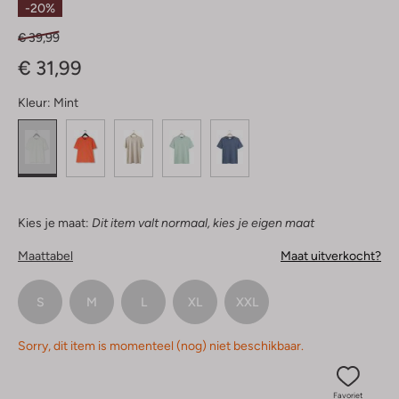
-20%
€ 39,99
€ 31,99
Kleur:
Mint
Kies je maat:
Dit item valt normaal, kies je eigen maat
Maattabel
Maat uitverkocht?
S
M
L
XL
XXL
Sorry, dit item is momenteel (nog) niet beschikbaar.
Favoriet