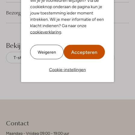
Wil je je voorkeuren wijzigen? Via de
cookieknop onderaan de pagina kun je
Bezorgen & retourneren
jouw toestemming ieder moment
intrekken. Wil je meer informatie of een
klacht indienen? Ga naar onze
cookieverklaring
.
Bekijk meer
Accepteren
Weigeren
T-shirts
Tommy Hilfiger
Katoen
Cookie-instellingen
Contact
Maandag - Vrijdag 09:00 - 19:00 uur