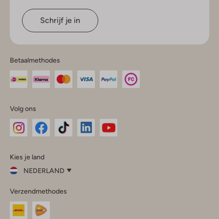
Schrijf je in
Betaalmethodes
Volg ons
Omoda
Omoda
Omoda
Omoda
Omoda
Kies je land
Instagram
Facebook
TikTok
LinkedIn
YouTube
NEDERLAND
Kies
Verzendmethodes
je
Sluit
land
Nederland