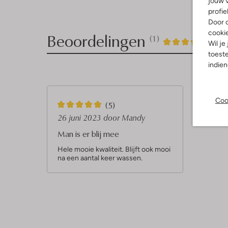
jouw v
profie
Door o
cooki
Beoordelingen
(1)
1
5
5
/5
Wil je
toeste
Sterren
indie
Coo
5
(5)
S
26 juni 2023
door Mandy
t
Man is er blij mee
e
Hele mooie kwaliteit. Blijft ook mooi
na een aantal keer wassen.
r
r
e
n