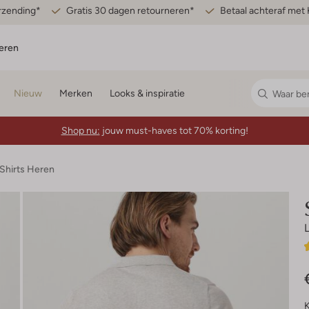
erzending*
Gratis 30 dagen retourneren*
Betaal achteraf met 
eren
Nieuw
Merken
Looks & inspiratie
Shop nu:
jouw must-haves tot 70% korting!
-Shirts Heren
K