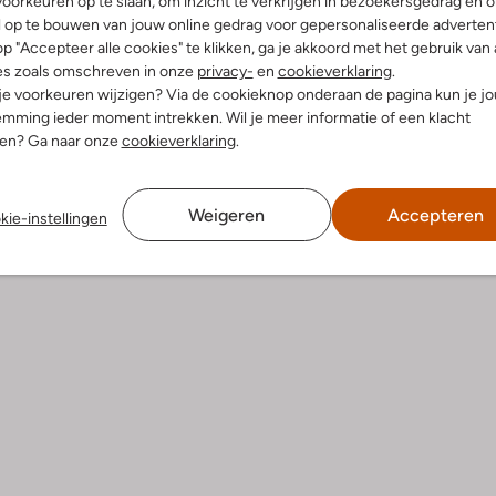
oorkeuren op te slaan, om inzicht te verkrijgen in bezoekersgedrag en 
l op te bouwen van jouw online gedrag voor gepersonaliseerde advertent
p "Accepteer alle cookies" te klikken, ga je akkoord met het gebruik van 
es zoals omschreven in onze
privacy-
en
cookieverklaring
.
Product informatie
 je voorkeuren wijzigen? Via de cookieknop onderaan de pagina kun je j
mming ieder moment intrekken. Wil je meer informatie of een klacht
nen? Ga naar onze
cookieverklaring
.
Weigeren
Accepteren
kie-instellingen