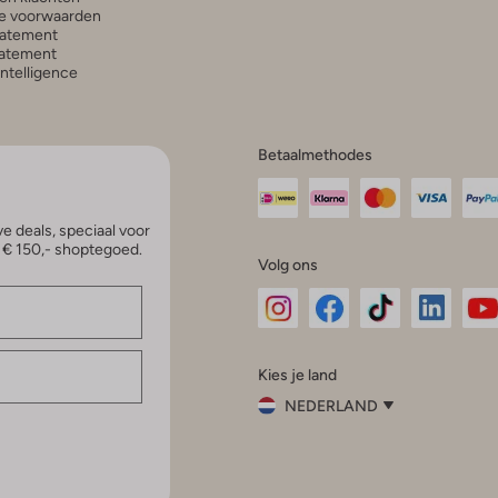
e voorwaarden
tatement
atement
 Intelligence
Betaalmethodes
e deals, speciaal voor
p € 150,- shoptegoed.
Volg ons
Omoda
Omoda
Omoda
Omoda
Om
Kies je land
Instagram
Facebook
TikTok
LinkedI
Yo
NEDERLAND
Kies
je
Sluit
land