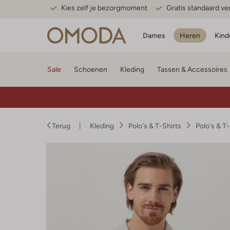
Kies zelf je bezorgmoment
Gratis standaard v
Dames
Heren
Kind
Sale
Schoenen
Kleding
Tassen & Accessoires
Terug
Kleding
Polo's & T-Shirts
Polo's & T