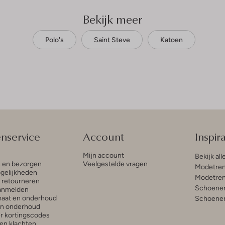
Bekijk meer
Polo's
Saint Steve
Katoen
enservice
Account
Inspira
Mijn account
Bekijk all
n en bezorgen
Veelgestelde vragen
Modetren
gelijkheden
Modetren
n retourneren
Schoenen
anmelden
aat en onderhoud
Schoenen
en onderhoud
r kortingscodes
en klachten