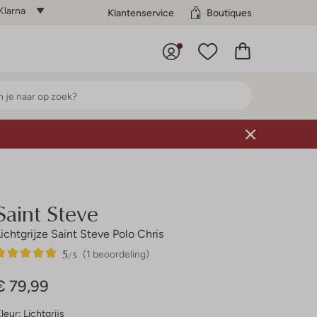
Klarna
Klantenservice
Boutiques
Saint Steve
Lichtgrijze Saint Steve Polo Chris
5
1
5
/5
(1 beoordeling)
Sterren
€ 79,99
leur:
Lichtgrijs