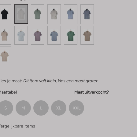
ies je maat:
Dit item valt klein, kies een maat groter
Maattabel
Maat uitverkocht?
S
M
L
XL
XXL
ergelijkbare items