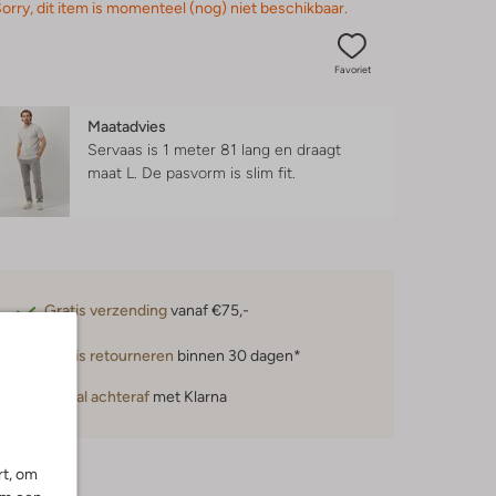
orry, dit item is momenteel (nog) niet beschikbaar.
Favoriet
Maatadvies
Servaas is 1 meter 81 lang en draagt
maat L.
De pasvorm is
slim fit
.
Gratis verzending
vanaf €75,-
Gratis retourneren
binnen 30 dagen*
Betaal achteraf
met Klarna
rt, om