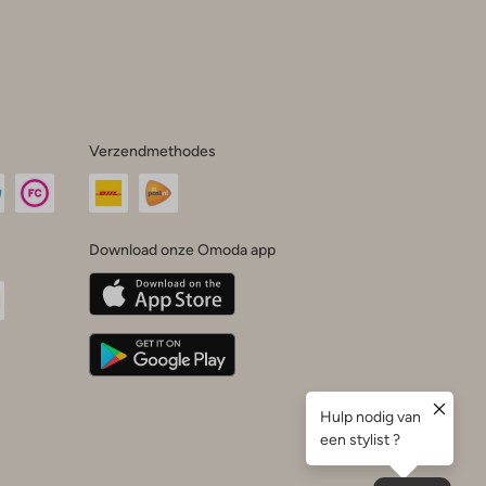
Verzendmethodes
Download onze Omoda app
oda
n
uTube