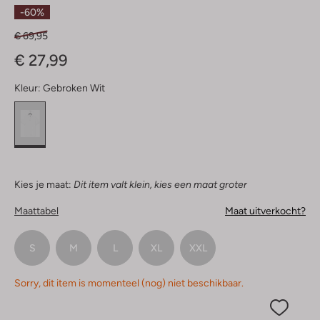
Sterren
-60%
€ 69,95
€ 27,99
Kleur:
Gebroken Wit
Kies je maat:
Dit item valt klein, kies een maat groter
Maattabel
Maat uitverkocht?
S
M
L
XL
XXL
Sorry, dit item is momenteel (nog) niet beschikbaar.