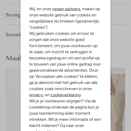
Wij, en onze
negen partners
, maken op
Bezorgen & retourneren
onze website gebruik van cookies en
vergelijkbare technieken (gezamenlijk:
"cookies").
Wij gebruiken cookies om ervoor te
1
5
Beoordelingen
(1)
5
/5
zorgen dat onze website goed
Sterren
functioneert, om jouw voorkeuren op
te slaan, om inzicht te verkrijgen in
Maak je
look compleet
bezoekersgedrag en om een profiel op
te bouwen van jouw online gedrag voor
gepersonaliseerde advertenties. Door
op "Accepteer alle cookies" te klikken,
ga je akkoord met het gebruik van alle
cookies zoals omschreven in onze
privacy-
en
cookieverklaring
.
Wil je je voorkeuren wijzigen? Via de
cookieknop onderaan de pagina kun je
jouw toestemming ieder moment
intrekken. Wil je meer informatie of een
klacht indienen? Ga naar onze