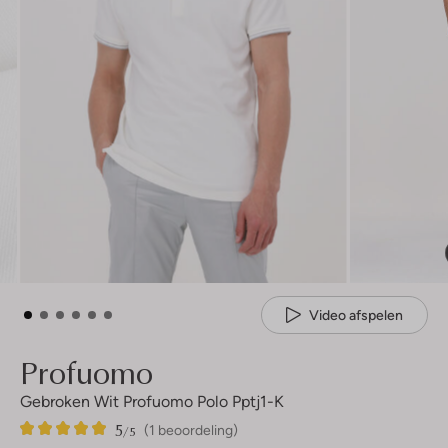
Video afspelen
Profuomo
Gebroken Wit Profuomo Polo Pptj1-K
5
1
5
/5
(1 beoordeling)