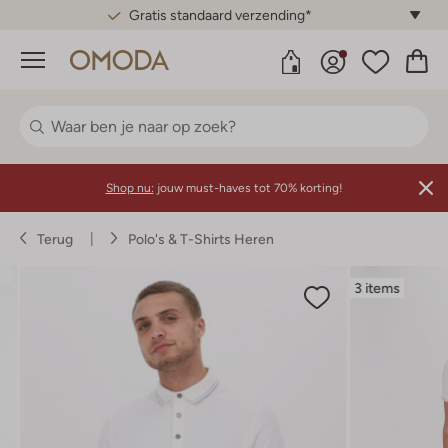
Gratis standaard verzending*
Menu
Shop nu:
jouw must-haves tot 70% korting!
Terug
Polo's & T-Shirts Heren
3 items