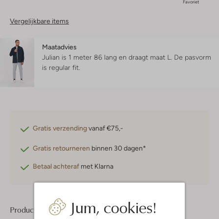
Favoriet
Vergelijkbare items
Maatadvies
Julian is 1 meter 86 lang en draagt maat L.
De pasvorm
is
regular fit
.
Gratis verzending
vanaf €75,-
Gratis retourneren
binnen 30 dagen*
Betaal achteraf
met Klarna
Jum, cookies!
Product informatie