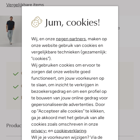
Vergelijkbare items
Jum, cookies!
Maatadvies
Damian is 1 meter 87 lang en draagt maat L.
De
pasvorm is
regular fit
.
Wij, en onze
negen partners
, maken op
onze website gebruik van cookies en
vergelijkbare technieken (gezamenlijk:
"cookies").
Wij gebruiken cookies om ervoor te
zorgen dat onze website goed
Gratis verzending
vanaf €75,-
functioneert, om jouw voorkeuren op
te slaan, om inzicht te verkrijgen in
Gratis retourneren
binnen 30 dagen*
bezoekersgedrag en om een profiel op
Betaal achteraf
met Klarna
te bouwen van jouw online gedrag voor
gepersonaliseerde advertenties. Door
op "Accepteer alle cookies" te klikken,
ga je akkoord met het gebruik van alle
cookies zoals omschreven in onze
Product informatie
privacy-
en
cookieverklaring
.
Wil je je voorkeuren wijzigen? Via de