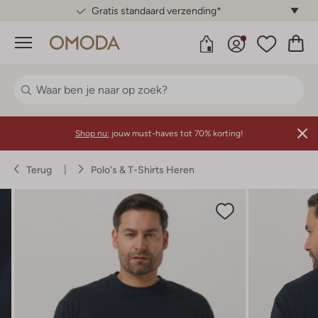
Gratis standaard verzending*
Menu
Shop nu:
jouw must-haves tot 70% korting!
Terug
Polo's & T-Shirts Heren