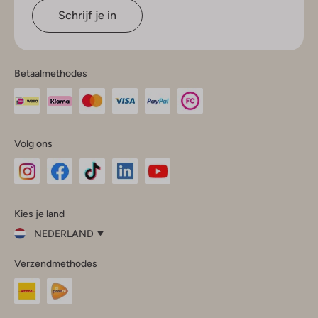
Schrijf je in
Betaalmethodes
Volg ons
Omoda
Omoda
Omoda
Omoda
Omoda
Kies je land
Instagram
Facebook
TikTok
LinkedIn
YouTube
NEDERLAND
Kies
Verzendmethodes
je
Sluit
land
Nederland