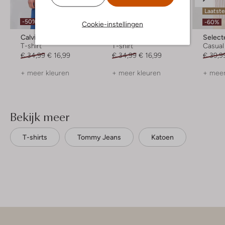
Laatste
-50%
-50%
-60%
Cookie-instellingen
Calvin Klein
Calvin Klein
Selec
T-shirt
T-shirt
Casua
€ 34,99
€ 16,99
€ 34,99
€ 16,99
€ 39,9
+ meer kleuren
+ meer kleuren
+ meer
Bekijk meer
T-shirts
Tommy Jeans
Katoen