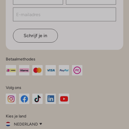
Schrijf je in
Betaalmethodes
Volg ons
Omoda
Omoda
Omoda
Omoda
Omoda
Kies je land
Instagram
Facebook
TikTok
LinkedIn
YouTube
NEDERLAND