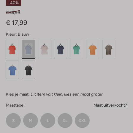
-40%
€ 29,99
€ 17,99
Kleur:
Blauw
Kies je maat:
Dit item valt klein, kies een maat groter
Maattabel
Maat uitverkocht?
S
M
L
XL
XXL