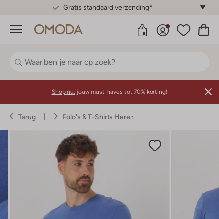
Gratis standaard verzending*
Menu
Shop nu:
jouw must-haves tot 70% korting!
Terug
Polo's & T-Shirts Heren