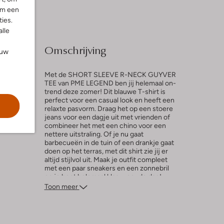
om een
ies.
alle
Omschrijving
ouw
Met de SHORT SLEEVE R-NECK GUYVER
TEE van PME LEGEND ben jij helemaal on-
trend deze zomer! Dit blauwe T-shirt is
perfect voor een casual look en heeft een
l
relaxte pasvorm. Draag het op een stoere
jeans voor een dagje uit met vrienden of
ng
combineer het met een chino voor een
nettere uitstraling. Of je nu gaat
barbecueën in de tuin of een drankje gaat
doen op het terras, met dit shirt zie jij er
altijd stijlvol uit. Maak je outfit compleet
met een paar sneakers en een zonnebril
en je bent helemaal klaar voor de dag!
Toon meer