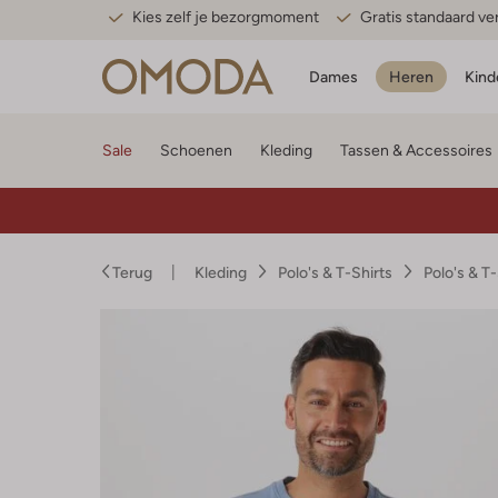
Kies zelf je bezorgmoment
Gratis standaard v
Dames
Heren
Kind
Sale
Schoenen
Kleding
Tassen & Accessoires
Terug
Kleding
Polo's & T-Shirts
Polo's & T