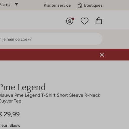
Klarna
Klantenservice
Boutiques
Pme Legend
Blauwe Pme Legend T-Shirt Short Sleeve R-Neck
Guyver Tee
€ 29,99
leur:
Blauw