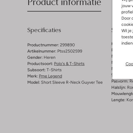
Product informatie
jouw v
profie
Door o
cooki
Specificaties
Samenst
Wil je
toeste
indie
Kleur:
Blau
Productnummer:
299890
Patroon:
Ef
Artikelnummer:
Ptss2502599
Materiaal b
Gender:
Heren
Materiaal:
K
Productsoort:
Polo's & T-Shirts
Coo
Materiaalp
Subsoort:
T-Shirts
95% Katoen
Merk:
Pme Legend
Pasvorm:
Re
Model:
Short Sleeve R-Neck Guyver Tee
Halslijn:
Ro
Mouwlengt
Lengte:
Kor