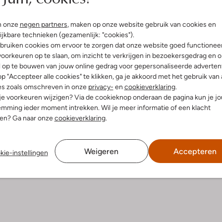
Bezorgen & retourneren
n onze
negen partners
, maken op onze website gebruik van cookies en
ijkbare technieken (gezamenlijk: "cookies").
bruiken cookies om ervoor te zorgen dat onze website goed functionee
oorkeuren op te slaan, om inzicht te verkrijgen in bezoekersgedrag en 
l op te bouwen van jouw online gedrag voor gepersonaliseerde advertent
elling & Pasvorm
Wasvoorschriften
p "Accepteer alle cookies" te klikken, ga je akkoord met het gebruik van 
es zoals omschreven in onze
privacy-
en
cookieverklaring
.
w
Beperkt wassen op 30 °C
 je voorkeuren wijzigen? Via de cookieknop onderaan de pagina kun je j
it
mming ieder moment intrekken. Wil je meer informatie of een klacht
Strijken op maximaal 150 °C
atoen
nen? Ga naar onze
cookieverklaring
.
ercentages:
100% Katoen
Kan in de droogtrommel op 
temparatuur
osvallend
hemd:
Klassiek
Gewone chemische reinigi
Weigeren
Accepteren
kie-instellingen
e:
Lange Mouw
Enkel chloorvrij bleken