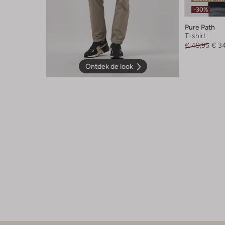
-30%
Pure Path
T-shirt
€ 49,95
€ 3
Ontdek de look