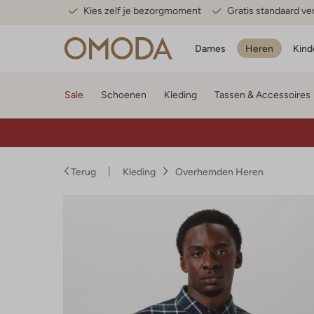
Kies zelf je bezorgmoment
Gratis standaard v
Dames
Heren
Kind
Sale
Schoenen
Kleding
Tassen & Accessoires
Terug
Kleding
Overhemden Heren