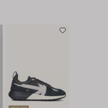
zowel stijl als comfort waardeert.
Laatste items