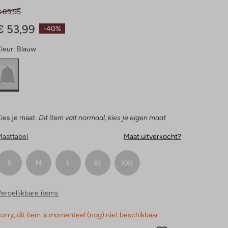
€ 89,95
€ 53,99
-40%
leur:
Blauw
ies je maat:
Dit item valt normaal, kies je eigen maat
Maattabel
Maat uitverkocht?
S
M
L
XL
XXL
ergelijkbare items
orry, dit item is momenteel (nog) niet beschikbaar.