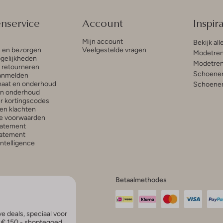
enservice
Account
Inspira
Mijn account
Bekijk all
n en bezorgen
Veelgestelde vragen
Modetren
gelijkheden
Modetren
n retourneren
Schoenen
anmelden
aat en onderhoud
Schoenen
en onderhoud
r kortingscodes
en klachten
e voorwaarden
tatement
atement
 Intelligence
Betaalmethodes
e deals, speciaal voor
p € 150,- shoptegoed.