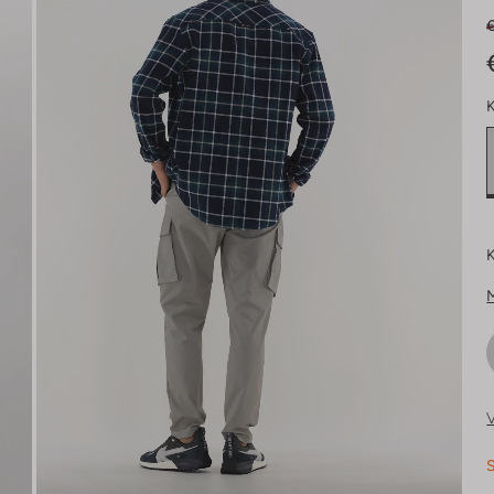
K
K
V
S