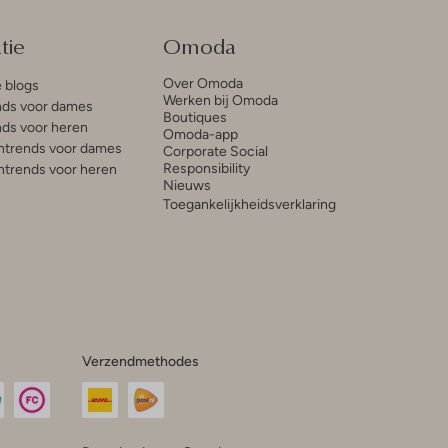
tie
Omoda
Over Omoda
e blogs
Werken bij Omoda
ds voor dames
Boutiques
ds voor heren
Omoda-app
trends voor dames
Corporate Social
Responsibility
trends voor heren
Nieuws
Toegankelijkheidsverklaring
Verzendmethodes