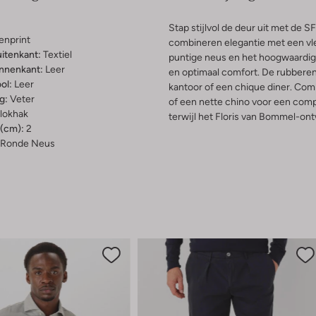
Stap stijlvol de deur uit met d
enprint
combineren elegantie met een vle
uitenkant:
Textiel
puntige neus en het hoogwaardige
innenkant:
Leer
en optimaal comfort. De rubberen
ol:
Leer
kantoor of een chique diner. Com
g:
Veter
of een nette chino voor een compl
lokhak
terwijl het Floris van Bommel-ontw
(cm):
2
Ronde Neus