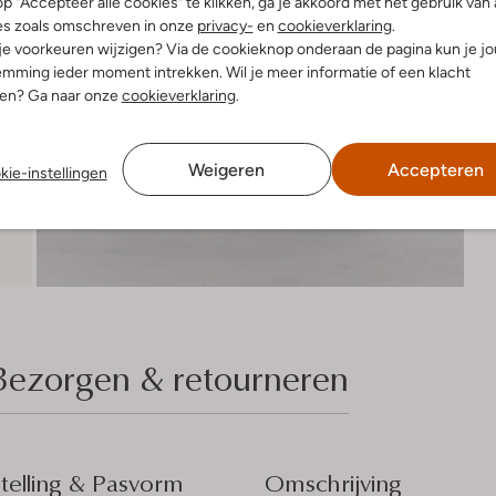
p "Accepteer alle cookies" te klikken, ga je akkoord met het gebruik van 
es zoals omschreven in onze
privacy-
en
cookieverklaring
.
 je voorkeuren wijzigen? Via de cookieknop onderaan de pagina kun je j
mming ieder moment intrekken. Wil je meer informatie of een klacht
nen? Ga naar onze
cookieverklaring
.
Weigeren
Accepteren
kie-instellingen
Bezorgen & retourneren
elling & Pasvorm
Omschrijving