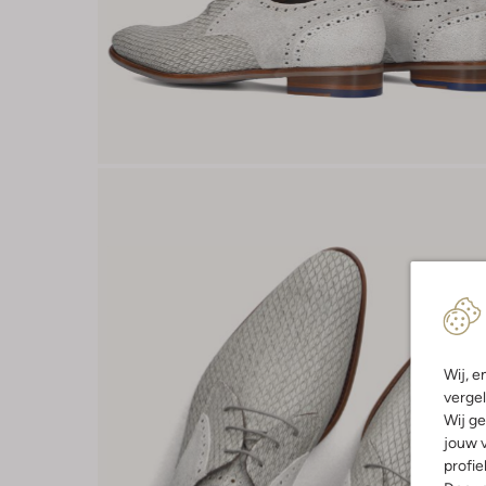
Wij, e
vergel
Wij ge
jouw v
profie