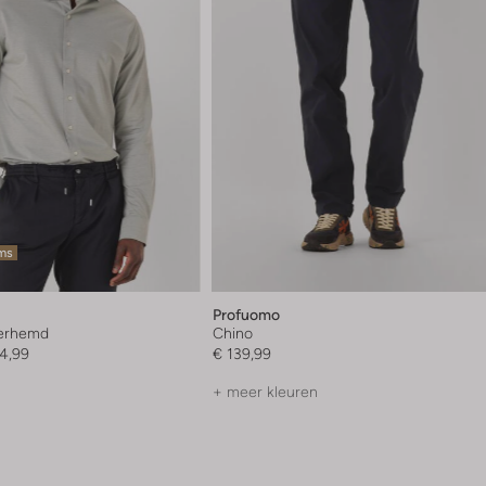
ems
Profuomo
verhemd
Chino
4,99
€ 139,99
+ meer kleuren