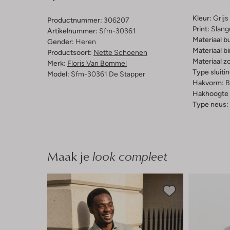
Kleur:
Grijs
Productnummer:
306207
Print:
Slang
Artikelnummer:
Sfm-30361
Materiaal b
Gender:
Heren
Materiaal b
Productsoort:
Nette Schoenen
Materiaal zo
Merk:
Floris Van Bommel
Type sluitin
Model:
Sfm-30361 De Stapper
Hakvorm:
B
Hakhoogte 
Type neus:
Maak je
look compleet