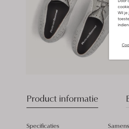
Door o
cooki
Wil je
toeste
indie
Coo
Product informatie
Specificaties
Samenst