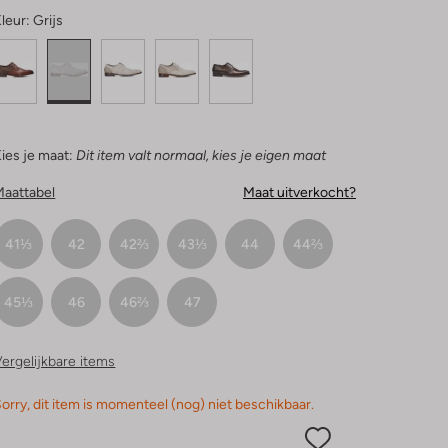
leur:
Grijs
ies je maat:
Dit item valt normaal, kies je eigen maat
Maattabel
Maat uitverkocht?
41⅓
42
42⅔
43⅓
44
44⅔
45⅓
46
46⅔
47
ergelijkbare items
orry, dit item is momenteel (nog) niet beschikbaar.