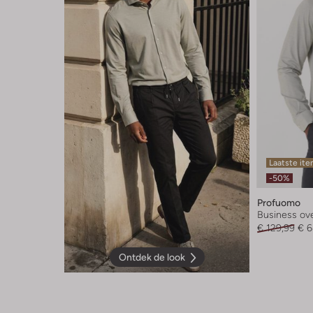
Laatste it
-50%
Profuomo
Business o
€ 129,99
€ 6
Ontdek de look