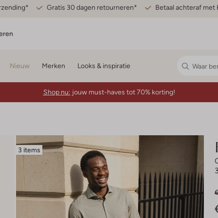
erzending*
Gratis 30 dagen retourneren*
Betaal achteraf met 
eren
Nieuw
Merken
Looks & inspiratie
Shop nu:
jouw must-haves tot 70% korting!
3 items