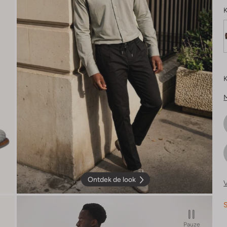
K
K
Ontdek de look
V
S
Pauze