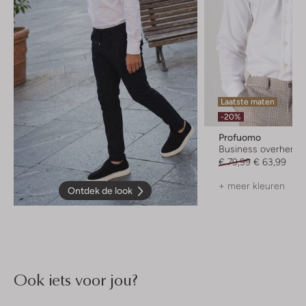
Laatste maten
-20%
Profuomo
Business overhemd
€ 79,99
€ 63,99
+ meer kleuren
Ontdek de look
Ook iets voor jou?