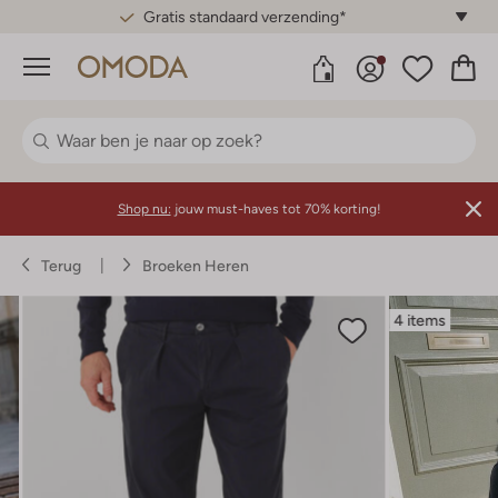
Gratis standaard verzending*
Menu
Shop nu:
jouw must-haves tot 70% korting!
Terug
Broeken Heren
4 items