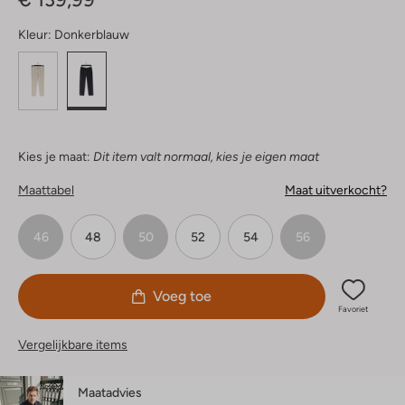
Kleur:
Donkerblauw
Kies je maat:
Dit item valt normaal, kies je eigen maat
Maattabel
Maat uitverkocht?
46
48
50
52
54
56
Voeg toe
Favoriet
Vergelijkbare items
Maatadvies