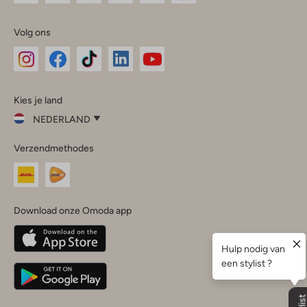
Volg ons
Omoda
Omoda
Omoda
Omoda
Omoda
Kies je land
Instagram
Facebook
TikTok
LinkedIn
YouTube
NEDERLAND
Kies
Verzendmethodes
je
Sluit
land
Nederland
België
(Nederlands)
Download onze Omoda app
Belgique
(Français)
Deutschland