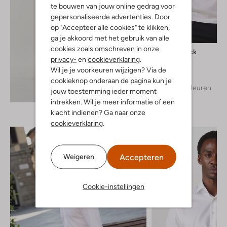
te bouwen van jouw online gedrag voor
gepersonaliseerde advertenties. Door
op "Accepteer alle cookies" te klikken,
ga je akkoord met het gebruik van alle
cookies zoals omschreven in onze
Boss Black
privacy-
en
cookieverklaring
.
T-shirt
Wil je je voorkeuren wijzigen? Via de
€ 69,99
cookieknop onderaan de pagina kun je
+ meer kleuren
jouw toestemming ieder moment
Ontdek de look
intrekken. Wil je meer informatie of een
klacht indienen? Ga naar onze
cookieverklaring
.
Accepteren
Weigeren
Cookie-instellingen