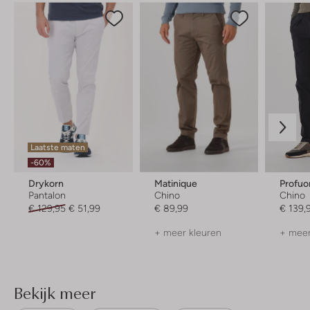
Laatste maten
-60%
Drykorn
Matinique
Profu
Pantalon
Chino
Chino
€ 129,95
€ 51,99
€ 89,99
€ 139,
+ meer kleuren
+ meer
Bekijk meer