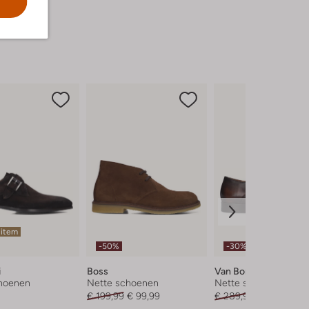
 item
-50%
-30%
i
Boss
Van Bommel
hoenen
Nette schoenen
Nette schoenen
€ 199,99
€ 99,99
€ 289,99
€ 202,99