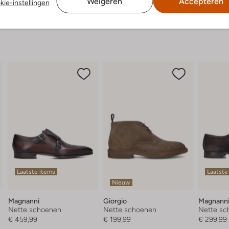
Weigeren
Accepteren
kie-instellingen
Laatste items
Laatste
Nieuw
Magnanni
Giorgio
Magnann
Nette schoenen
Nette schoenen
Nette sc
€ 459,99
€ 199,99
€ 299,99