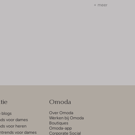
+ meer kleuren
tie
Omoda
Over Omoda
e blogs
Werken bij Omoda
ds voor dames
Boutiques
ds voor heren
Omoda-app
trends voor dames
Corporate Social