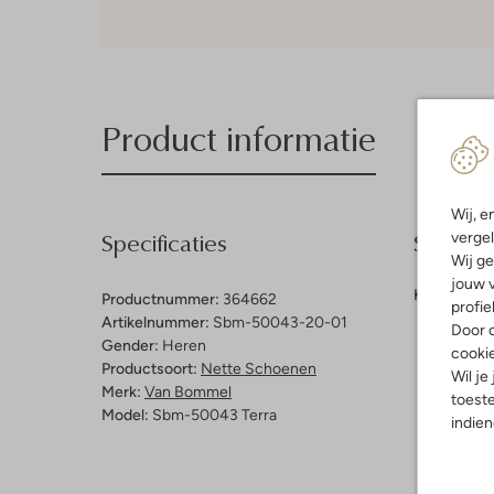
Product informatie
Wij, e
Specificaties
Samenst
vergel
Wij ge
jouw v
Kleur:
Bruin
Productnummer:
364662
profie
Artikelnummer:
Sbm-50043-20-01
Door o
Gender:
Heren
cooki
Productsoort:
Nette Schoenen
Wil je
Merk:
Van Bommel
toeste
Model:
Sbm-50043 Terra
indie