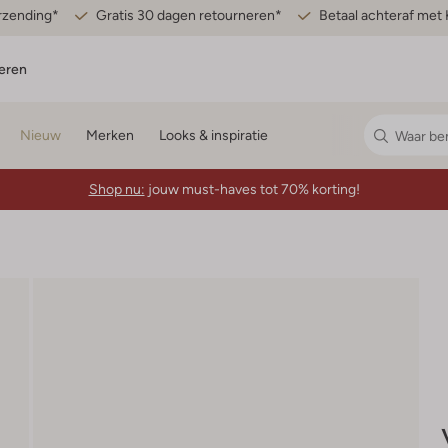
erzending*
Gratis 30 dagen retourneren*
Betaal achteraf met 
eren
Nieuw
Merken
Looks & inspiratie
Shop nu:
jouw must-haves tot 70% korting!