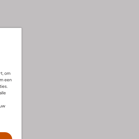
rt, om
om een
ies.
alle
ouw