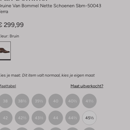
Bruine Van Bommel Nette Schoenen Sbm-50043
Terra
€ 299,99
leur:
Bruin
ies je maat:
Dit item valt normaal, kies je eigen maat
Maattabel
Maat uitverkocht?
38
38⅔
39⅓
40
40⅔
41⅓
42
42⅔
43⅓
44
44⅔
45⅓