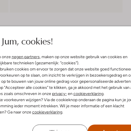
Bezorgen & retourneren
Jum, cookies!
n onze
negen partners
, maken op onze website gebruik van cookies en
elling & Pasvorm
ijkbare technieken (gezamenlijk: "cookies").
bruiken cookies om ervoor te zorgen dat onze website goed functionee
oorkeuren op te slaan, om inzicht te verkrijgen in bezoekersgedrag en 
l op te bouwen van jouw online gedrag voor gepersonaliseerde advertent
p "Accepteer alle cookies" te klikken, ga je akkoord met het gebruik van 
es zoals omschreven in onze
privacy-
en
cookieverklaring
.
 je voorkeuren wijzigen? Via de cookieknop onderaan de pagina kun je j
mming ieder moment intrekken. Wil je meer informatie of een klacht
nen? Ga naar onze
cookieverklaring
.