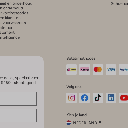
aat en onderhoud
Schoenen
en onderhoud
r kortingscodes
en klachten
e voorwaarden
tatement
atement
 Intelligence
Betaalmethodes
e deals, speciaal voor
p € 150,- shoptegoed.
Volg ons
Omoda
Omoda
Omoda
Omoda
Om
Kies je land
Instagram
Facebook
TikTok
LinkedI
Yo
NEDERLAND