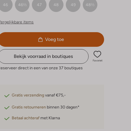
46
46⅔
47
48
49
48⅔
ergelijkbare items
Voeg toe
Bekijk voorraad in boutiques
Favoriet
eserveer direct in een van onze 37 boutiques
Gratis verzending
vanaf €75,-
Gratis retourneren
binnen 30 dagen*
Betaal achteraf
met Klarna