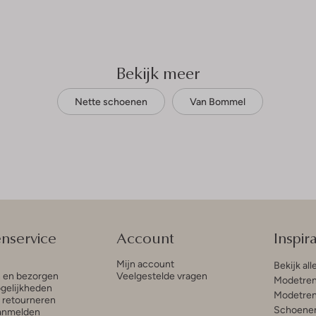
Bekijk meer
Nette schoenen
Van Bommel
enservice
Account
Inspira
Mijn account
Bekijk all
n en bezorgen
Veelgestelde vragen
Modetren
gelijkheden
Modetren
n retourneren
Schoenen
anmelden