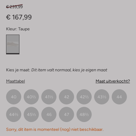
€ 239,99
€ 167,99
Kleur:
Taupe
Kies je maat:
Dit item valt normaal, kies je eigen maat
Maattabel
Maat uitverkocht?
40
40⅔
41⅓
42
42⅔
43⅓
44
44⅔
45⅓
46
47
48⅔
Sorry, dit item is momenteel (nog) niet beschikbaar.