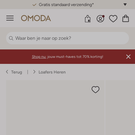
Gratis standaard verzending*
Menu
Shop nu:
jouw must-haves tot 70% korting!
Terug
Loafers Heren