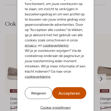
functioneert, om jouw voorkeuren op
te slaan, om inzicht te verkrijgen in
bezoekersgedrag en om een profiel op
te bouwen van jouw online gedrag voor
Ook iets voor jou?
gepersonaliseerde advertenties. Door
op "Accepteer alle cookies" te klikken,
ga je akkoord met het gebruik van alle
cookies zoals omschreven in onze
privacy-
en
cookieverklaring
.
Wil je je voorkeuren wijzigen? Via de
cookieknop onderaan de pagina kun je
jouw toestemming ieder moment
intrekken. Wil je meer informatie of een
klacht indienen? Ga naar onze
cookieverklaring
.
Laatste item
-30%
-20%
-50%
Accepteren
Weigeren
Greve
Greve
Giorgi
Loafers
Loafers
Loafer
Cookie-instellingen
€ 179,99
€ 125,99
€ 189,99
€ 94,99
€ 199,