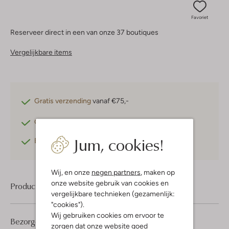
Favoriet
Reserveer direct in een van onze 37 boutiques
Vergelijkbare items
Gratis verzending
vanaf €75,-
Gratis retourneren
binnen 30 dagen*
Jum, cookies!
Betaal achteraf
met Klarna
Wij, en onze
negen partners
, maken op
onze website gebruik van cookies en
Product informatie
vergelijkbare technieken (gezamenlijk:
"cookies").
Wij gebruiken cookies om ervoor te
Bezorgen & retourneren
zorgen dat onze website goed