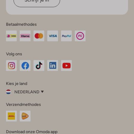
Betaalmethodes
Volg ons
Omoda
Omoda
Omoda
Omoda
Omoda
Kies je land
Instagram
Facebook
TikTok
LinkedIn
YouTube
NEDERLAND
Kies
Verzendmethodes
je
Sluit
land
Nederland
België
(Nederlands)
Download onze Omoda app