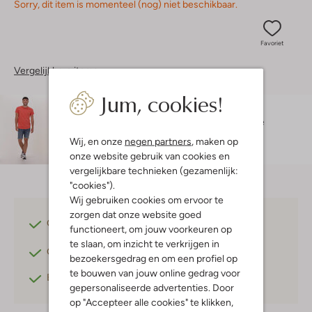
Sorry, dit item is momenteel (nog) niet beschikbaar.
Favoriet
Vergelijkbare items
Jum, cookies!
Maatadvies
Bram is 1 meter 83 lang en draagt maat 32.
De
pasvorm is
slim fit
.
Wij, en onze
negen partners
, maken op
onze website gebruik van cookies en
vergelijkbare technieken (gezamenlijk:
"cookies").
Wij gebruiken cookies om ervoor te
zorgen dat onze website goed
Gratis verzending
vanaf €75,-
functioneert, om jouw voorkeuren op
te slaan, om inzicht te verkrijgen in
Gratis retourneren
binnen 30 dagen*
bezoekersgedrag en om een profiel op
te bouwen van jouw online gedrag voor
Betaal achteraf
met Klarna
gepersonaliseerde advertenties. Door
op "Accepteer alle cookies" te klikken,