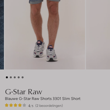
G-Star Raw
Blauwe G-Star Raw Shorts 3301 Slim Short
4
2
4
/5
(2 beoordelingen)