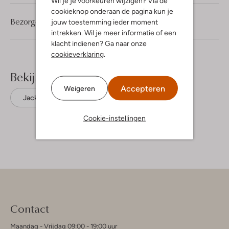
Wil je je voorkeuren wijzigen? Via de
cookieknop onderaan de pagina kun je
Bezorgen & retourneren
jouw toestemming ieder moment
intrekken. Wil je meer informatie of een
klacht indienen? Ga naar onze
cookieverklaring
.
Bekijk meer
Accepteren
Weigeren
Jacks
Vanguard
Katoen
Cookie-instellingen
Contact
Maandag - Vrijdag 09:00 - 19:00 uur