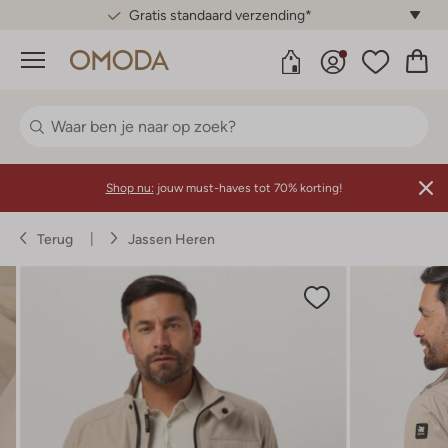
Gratis standaard verzending*
Menu
Shop nu:
jouw must-haves tot 70% korting!
Terug
Jassen Heren