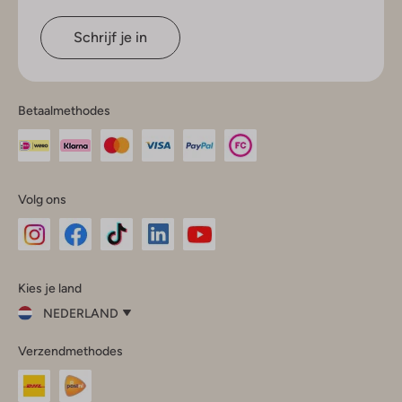
Schrijf je in
Betaalmethodes
Volg ons
Omoda
Omoda
Omoda
Omoda
Omoda
Kies je land
Instagram
Facebook
TikTok
LinkedIn
YouTube
NEDERLAND
Kies
Verzendmethodes
je
Sluit
land
Nederland