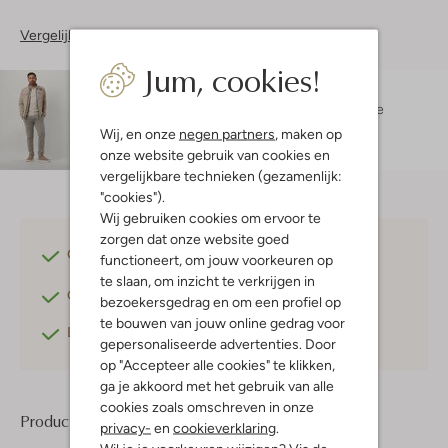
Vergelijkbare items
Jum, cookies!
Maatadvies
Damian is 1 meter 87 lang en draagt maat L.
De
pasvorm is
regular fit
.
Wij, en onze
negen partners
, maken op
onze website gebruik van cookies en
vergelijkbare technieken (gezamenlijk:
"cookies").
Wij gebruiken cookies om ervoor te
zorgen dat onze website goed
Gratis verzending
vanaf €75,-
functioneert, om jouw voorkeuren op
te slaan, om inzicht te verkrijgen in
Gratis retourneren
binnen 30 dagen*
bezoekersgedrag en om een profiel op
te bouwen van jouw online gedrag voor
Betaal achteraf
met Klarna
gepersonaliseerde advertenties. Door
op "Accepteer alle cookies" te klikken,
ga je akkoord met het gebruik van alle
cookies zoals omschreven in onze
Product informatie
privacy-
en
cookieverklaring
.