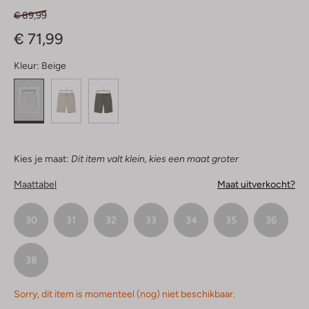
€ 89,99
€ 71,99
Kleur:
Beige
Kies je maat:
Dit item valt klein, kies een maat groter
Maattabel
Maat uitverkocht?
30
31
32
33
34
35
36
38
Sorry, dit item is momenteel (nog) niet beschikbaar.