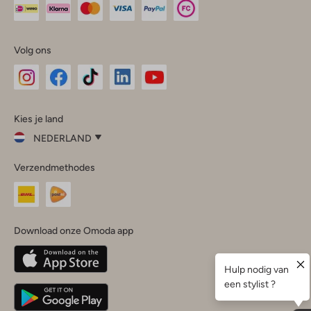
Volg ons
Omoda
Omoda
Omoda
Omoda
Omoda
Kies je land
Instagram
Facebook
TikTok
LinkedIn
YouTube
NEDERLAND
Kies
Verzendmethodes
je
Sluit
land
Nederland
België
(Nederlands)
Download onze Omoda app
Belgique
(Français)
Deutschland