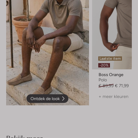
Laatste item
-20%
Boss Orange
Polo
€ 89,99
€ 71,99
+ meer kleuren
Ontdek de look
Bekijk meer