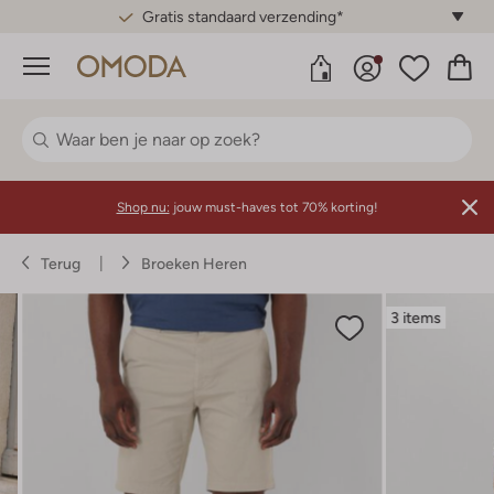
Gratis standaard verzending*
Menu
Shop nu:
jouw must-haves tot 70% korting!
Terug
Broeken Heren
3 items