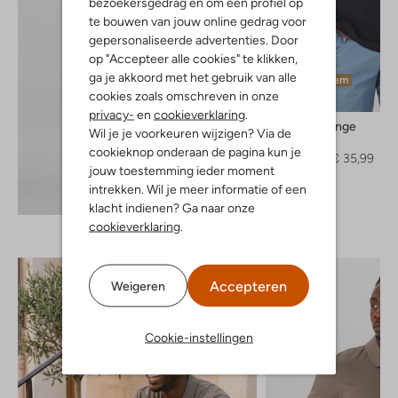
bezoekersgedrag en om een profiel op
te bouwen van jouw online gedrag voor
gepersonaliseerde advertenties. Door
op "Accepteer alle cookies" te klikken,
ga je akkoord met het gebruik van alle
Laatste item
cookies zoals omschreven in onze
-60%
privacy-
en
cookieverklaring
.
Boss Orange
Wil je je voorkeuren wijzigen? Via de
Polo
cookieknop onderaan de pagina kun je
€ 89,99
€ 35,99
jouw toestemming ieder moment
intrekken. Wil je meer informatie of een
Ontdek de look
klacht indienen? Ga naar onze
cookieverklaring
.
Accepteren
Weigeren
Cookie-instellingen