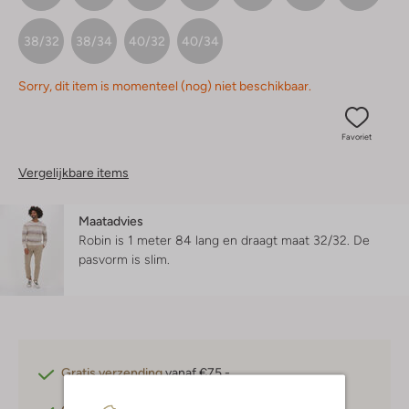
38/32
38/34
40/32
40/34
Sorry, dit item is momenteel (nog) niet beschikbaar.
Favoriet
Vergelijkbare items
Maatadvies
Robin is 1 meter 84 lang en draagt maat 32/32.
De
pasvorm is
slim
.
Gratis verzending
vanaf €75,-