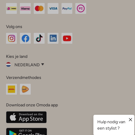
Volg ons
Omoda
Omoda
Omoda
Omoda
Omoda
Kies je land
Instagram
Facebook
TikTok
LinkedIn
YouTube
NEDERLAND
Kies
Verzendmethodes
je
Sluit
land
Nederland
België
(Nederlands)
Download onze Omoda app
Belgique
(Français)
Deutschland