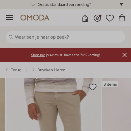
Gratis standaard verzending*
Menu
Shop nu:
jouw must-haves tot 70% korting!
Terug
Broeken Heren
3 items