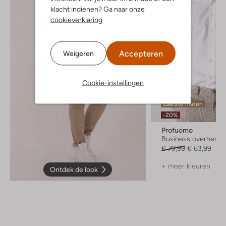
klacht indienen? Ga naar onze
cookieverklaring
.
Accepteren
Weigeren
Cookie-instellingen
Laatste maten
-20%
Profuomo
Business overhemd
€ 79,99
€ 63,99
+ meer kleuren
Ontdek de look