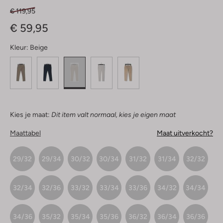
€ 119,95
€ 59,95
Kleur:
Beige
Kies je maat:
Dit item valt normaal, kies je eigen maat
Maattabel
Maat uitverkocht?
29/32
29/34
30/32
30/34
31/32
31/34
32/32
32/34
32/36
33/32
33/34
33/36
34/32
34/34
34/36
35/32
35/34
35/36
36/32
36/34
36/36