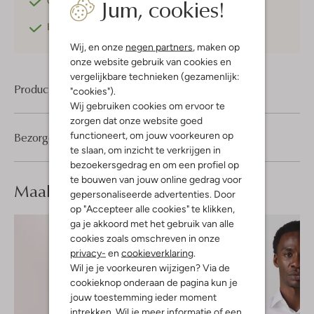
Jum, cookies!
Gratis retourneren
binnen 30 dagen*
Betaal achteraf
met Klarna
Wij, en onze
negen partners
, maken op
onze website gebruik van cookies en
vergelijkbare technieken (gezamenlijk:
Product informatie
"cookies").
Wij gebruiken cookies om ervoor te
zorgen dat onze website goed
functioneert, om jouw voorkeuren op
Bezorgen & retourneren
te slaan, om inzicht te verkrijgen in
bezoekersgedrag en om een profiel op
te bouwen van jouw online gedrag voor
Maak je
look compleet
gepersonaliseerde advertenties. Door
op "Accepteer alle cookies" te klikken,
ga je akkoord met het gebruik van alle
cookies zoals omschreven in onze
privacy-
en
cookieverklaring
.
Wil je je voorkeuren wijzigen? Via de
cookieknop onderaan de pagina kun je
jouw toestemming ieder moment
intrekken. Wil je meer informatie of een