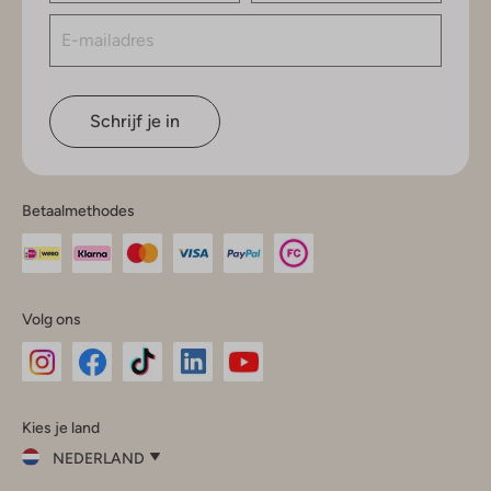
Schrijf je in
Betaalmethodes
Volg ons
Omoda
Omoda
Omoda
Omoda
Omoda
Kies je land
Instagram
Facebook
TikTok
LinkedIn
YouTube
NEDERLAND
Kies