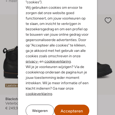
+ meer kleuren
+ meer kleuren
"cookies").
Wij gebruiken cookies om ervoor te
zorgen dat onze website goed
functioneert, om jouw voorkeuren op
te slaan, om inzicht te verkrijgen in
bezoekersgedrag en om een profiel op
te bouwen van jouw online gedrag voor
gepersonaliseerde advertenties. Door
op "Accepteer alle cookies" te klikken,
ga je akkoord met het gebruik van alle
cookies zoals omschreven in onze
privacy-
en
cookieverklaring
.
Wil je je voorkeuren wijzigen? Via de
cookieknop onderaan de pagina kun je
jouw toestemming ieder moment
intrekken. Wil je meer informatie of een
Laatste maten
klacht indienen? Ga naar onze
cookieverklaring
.
Blackstone
Blackstone
Veterboots
Veterboots
€ 249,99
€ 279,95
Accepteren
Weigeren