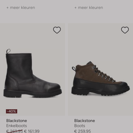
+ meer kleuren
+ meer kleuren
-40%
Blackstone
Blackstone
Enkelboots
Boots
€ 269,95
€ 161,99
€ 259,95