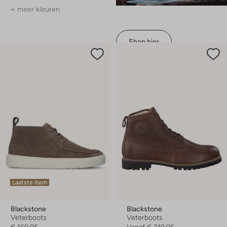
+ meer kleuren
Shop hier
Laatste item
Blackstone
Blackstone
Veterboots
Veterboots
€ 169,95
Vanaf
€ 219,95