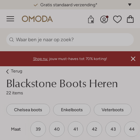
Gratis standaard verzending*
Menu
Shop nu:
jouw must-haves tot 70% korting!
Terug
Blackstone
Boots Heren
22 items
Chelsea boots
Enkelboots
Veterboots
Maat
39
40
41
42
43
44