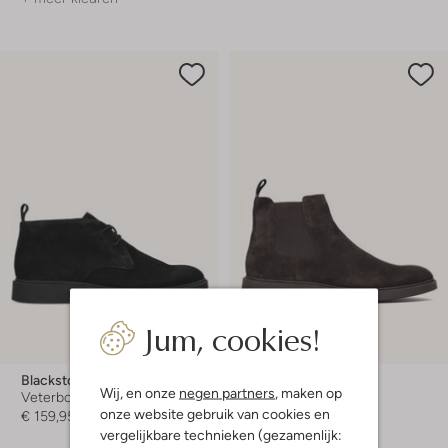
Jum, cookies!
Blackstone
Blackstone
Wij, en onze
negen partners
, maken op
Veterboots
Chelsea boots
onze website gebruik van cookies en
€ 159,95
€ 169,95
vergelijkbare technieken (gezamenlijk: