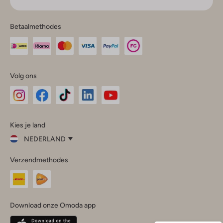
Betaalmethodes
Volg ons
Omoda
Omoda
Omoda
Omoda
Omoda
Kies je land
Instagram
Facebook
TikTok
LinkedIn
YouTube
NEDERLAND
Kies
Verzendmethodes
je
Sluit
land
Nederland
België
(Nederlands)
Download onze Omoda app
Belgique
(Français)