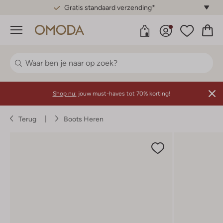
Gratis standaard verzending*
Menu
Shop nu:
jouw must-haves tot 70% korting!
Terug
Boots Heren