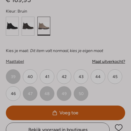
Kleur:
Bruin
Kies je maat:
Dit item valt normaal, kies je eigen maat
Maattabel
Maat uitverkocht?
39
40
41
42
43
44
45
46
47
48
49
50
Voeg toe
Bekijk voorraad in boutiques