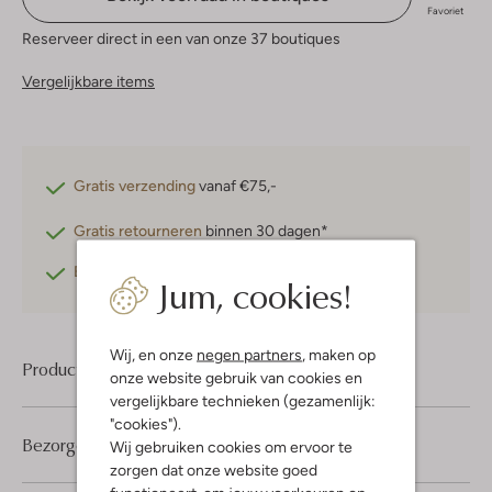
Favoriet
Reserveer direct in een van onze 37 boutiques
Vergelijkbare items
Gratis verzending
vanaf €75,-
Gratis retourneren
binnen 30 dagen*
Betaal achteraf
met Klarna
Jum, cookies!
Wij, en onze
negen partners
, maken op
Product informatie
onze website gebruik van cookies en
vergelijkbare technieken (gezamenlijk:
"cookies").
Bezorgen & retourneren
Wij gebruiken cookies om ervoor te
zorgen dat onze website goed