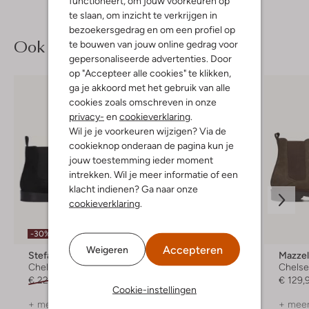
functioneert, om jouw voorkeuren op
te slaan, om inzicht te verkrijgen in
bezoekersgedrag en om een profiel op
Ook iets voor jou?
te bouwen van jouw online gedrag voor
gepersonaliseerde advertenties. Door
op "Accepteer alle cookies" te klikken,
ga je akkoord met het gebruik van alle
cookies zoals omschreven in onze
privacy-
en
cookieverklaring
.
Wil je je voorkeuren wijzigen? Via de
cookieknop onderaan de pagina kun je
jouw toestemming ieder moment
intrekken. Wil je meer informatie of een
klacht indienen? Ga naar onze
cookieverklaring
.
-30%
-30%
Accepteren
Weigeren
Stefano Lauran
Stefano Lauran
Mazzel
Chelsea boots
Chelsea boots
Chelse
€ 229,99
€ 160,99
€ 229,99
€ 160,99
€ 129,
Cookie-instellingen
+ meer kleuren
+ meer kleuren
+ meer