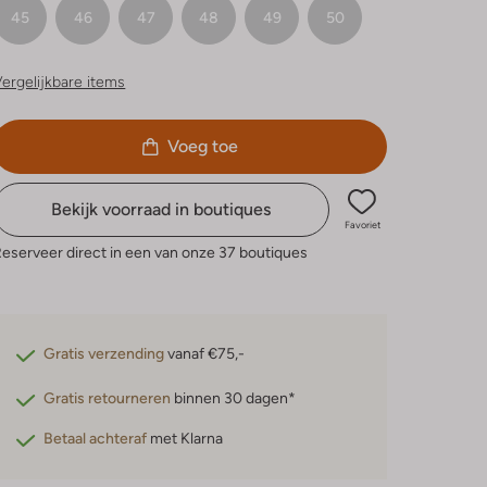
45
46
47
48
49
50
ergelijkbare items
Voeg toe
Bekijk voorraad in boutiques
Favoriet
eserveer direct in een van onze 37 boutiques
Gratis verzending
vanaf €75,-
Gratis retourneren
binnen 30 dagen*
Betaal achteraf
met Klarna