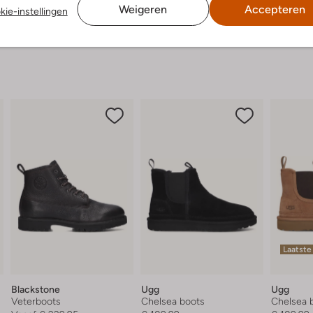
Weigeren
Accepteren
kie-instellingen
Laatste
Blackstone
Ugg
Ugg
Veterboots
Chelsea boots
Chelsea 