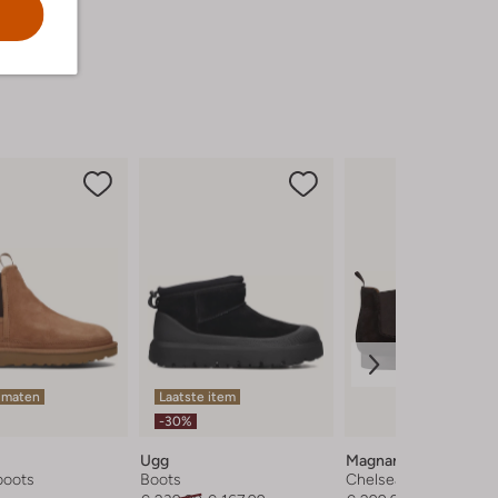
 maten
Laatste item
-30%
Ugg
Magnanni
boots
Boots
Chelsea boots