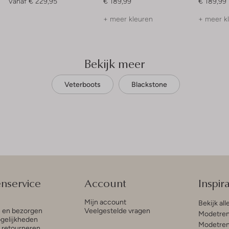
Vanaf
€ 229,95
€ 189,99
€ 189,99
+ meer kleuren
+ meer k
Bekijk meer
Veterboots
Blackstone
enservice
Account
Inspira
Mijn account
Bekijk all
n en bezorgen
Veelgestelde vragen
Modetren
gelijkheden
Modetren
n retourneren