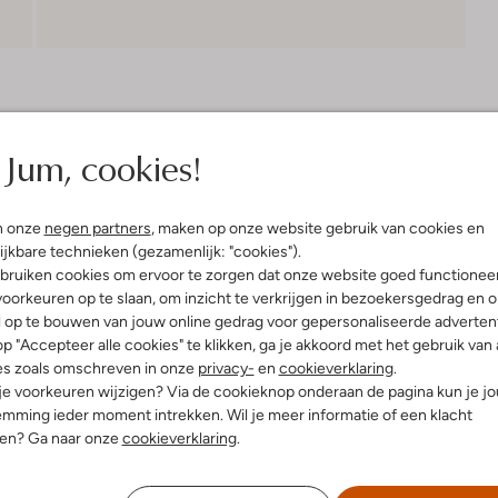
Bezorgen & retourneren
Jum, cookies!
n onze
negen partners
, maken op onze website gebruik van cookies en
elling & Pasvorm
ijkbare technieken (gezamenlijk: "cookies").
bruiken cookies om ervoor te zorgen dat onze website goed functionee
t
oorkeuren op te slaan, om inzicht te verkrijgen in bezoekersgedrag en 
innenkant:
Vacht
l op te bouwen van jouw online gedrag voor gepersonaliseerde advertent
ol:
Rubber
p "Accepteer alle cookies" te klikken, ga je akkoord met het gebruik van 
g:
Veter
es zoals omschreven in onze
privacy-
en
cookieverklaring
.
 je voorkeuren wijzigen? Via de cookieknop onderaan de pagina kun je j
mming ieder moment intrekken. Wil je meer informatie of een klacht
nen? Ga naar onze
cookieverklaring
.