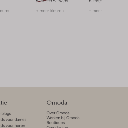
€ 239,99
€ 167,99
€ 299,99
leuren
+ meer kleuren
+ meer kleuren
tie
Omoda
Over Omoda
e blogs
Werken bij Omoda
ds voor dames
Boutiques
ds voor heren
Omoda-app