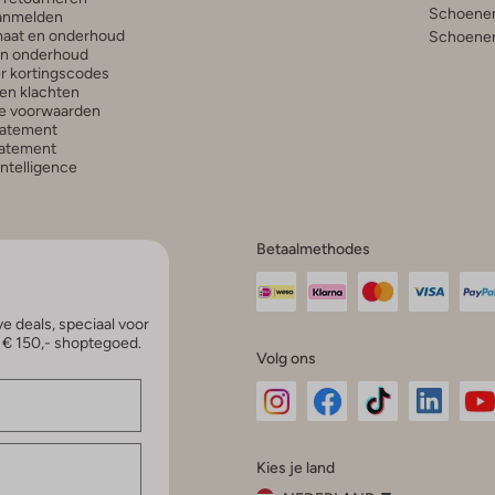
Schoenen
anmelden
aat en onderhoud
Schoenen
en onderhoud
r kortingscodes
en klachten
e voorwaarden
tatement
atement
 Intelligence
Betaalmethodes
e deals, speciaal voor
p € 150,- shoptegoed.
Volg ons
Omoda
Omoda
Omoda
Omoda
Om
Kies je land
Instagram
Facebook
TikTok
LinkedI
Yo