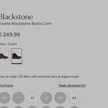
Blackstone
Zwarte Blackstone Boots Colin
€ 249,99
leur:
Zwart
ies je maat:
Dit item valt normaal, kies je eigen maat
Maattabel
Maat uitverkocht?
39
40
41
42
43
44