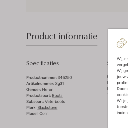
Product informatie
Wij, e
Specificaties
Samenst
vergel
Wij ge
Kleur:
Zwar
jouw v
Productnummer:
346250
Materiaal b
profie
Artikelnummer:
Sg31
Materiaal zo
Door o
Gender:
Heren
Type sluitin
cooki
Productsoort:
Boots
Wil je
Subsoort:
Veterboots
toeste
Merk:
Blackstone
indie
Model:
Colin