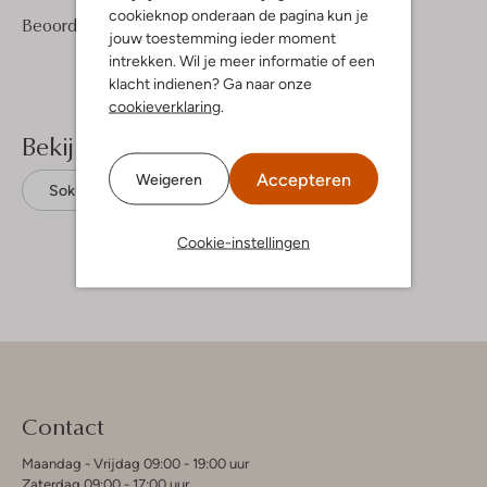
cookieknop onderaan de pagina kun je
2
5
Beoordelingen
(2)
5
/5
jouw toestemming ieder moment
Sterren
intrekken. Wil je meer informatie of een
klacht indienen? Ga naar onze
cookieverklaring
.
Bekijk meer
Accepteren
Weigeren
Sokken
Happy Socks
Textiel
Cookie-instellingen
Contact
Maandag - Vrijdag 09:00 - 19:00 uur
Zaterdag 09:00 - 17:00 uur