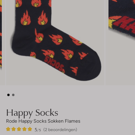
Happy Socks
Rode Happy Socks Sokken Flames
5
2
5
/5
(2 beoordelingen)