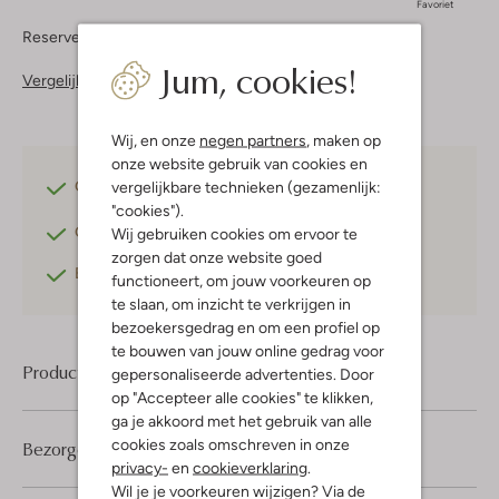
Favoriet
Reserveer direct in een van onze 37 boutiques
Jum, cookies!
Vergelijkbare items
Wij, en onze
negen partners
, maken op
onze website gebruik van cookies en
Gratis verzending
vanaf €75,-
vergelijkbare technieken (gezamenlijk:
"cookies").
Gratis retourneren
binnen 30 dagen*
Wij gebruiken cookies om ervoor te
zorgen dat onze website goed
Betaal achteraf
met Klarna
functioneert, om jouw voorkeuren op
te slaan, om inzicht te verkrijgen in
bezoekersgedrag en om een profiel op
te bouwen van jouw online gedrag voor
Product informatie
gepersonaliseerde advertenties. Door
op "Accepteer alle cookies" te klikken,
ga je akkoord met het gebruik van alle
cookies zoals omschreven in onze
Bezorgen & retourneren
privacy-
en
cookieverklaring
.
Wil je je voorkeuren wijzigen? Via de