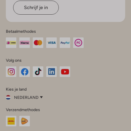
Schrijf je in
Betaalmethodes
Volg ons
Omoda
Omoda
Omoda
Omoda
Omoda
Kies je land
Instagram
Facebook
TikTok
LinkedIn
YouTube
NEDERLAND
Kies
Verzendmethodes
je
Sluit
land
Nederland