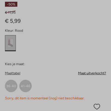
Sterren
-50%
€ 11,95
€ 5,99
Kleur:
Rood
Kies je maat:
Maattabel
Maat uitverkocht?
36-40
41-46
Sorry, dit item is momenteel (nog) niet beschikbaar.