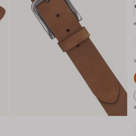
K
V
R