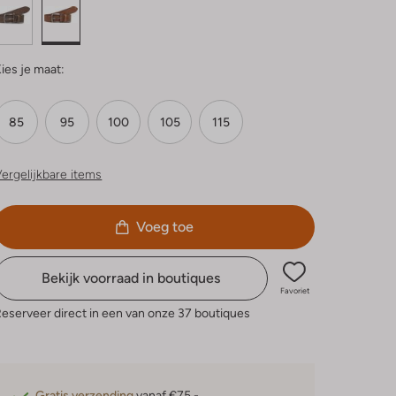
ies je maat:
85
95
100
105
115
ergelijkbare items
Voeg toe
Bekijk voorraad in boutiques
Favoriet
eserveer direct in een van onze 37 boutiques
Gratis verzending
vanaf €75,-