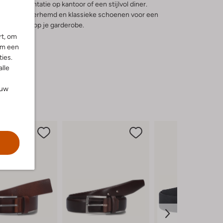
ijke presentatie op kantoor of een stijlvol diner.
sneden overhemd en klassieke schoenen voor een
e aanvulling op je garderobe.
rt, om
om een
ies.
alle
ouw