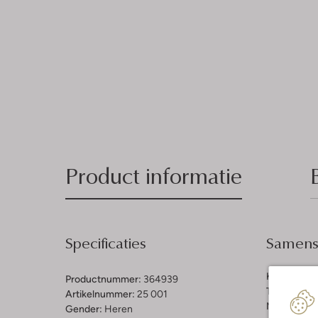
Product informatie
Specificaties
Samenst
Kleur:
Came
Productnummer:
364939
Trends:
Cla
Artikelnummer:
25 001
Materiaal b
Gender:
Heren