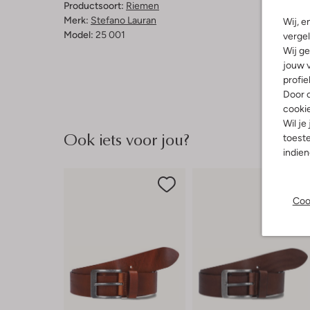
Productsoort:
Riemen
Merk:
Stefano Lauran
Wij, e
Model:
25 001
vergel
Wij ge
jouw v
profie
Door o
cooki
Wil je
Ook iets voor jou?
toeste
indie
Coo