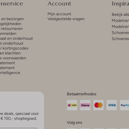
enservice
Account
Inspira
Mijn account
Bekijk all
n en bezorgen
Veelgestelde vragen
Modetren
gelijkheden
Modetren
n retourneren
Schoenen
anmelden
aat en onderhoud
Schoenen
en onderhoud
r kortingscodes
en klachten
e voorwaarden
tatement
atement
 Intelligence
Betaalmethodes
e deals, speciaal voor
p € 150,- shoptegoed.
Volg ons