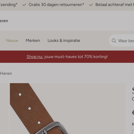
erzending*
Gratis 30 dagen retourneren*
Betaal achteraf met 
eren
Nieuw
Merken
Looks & inspiratie
Shop nu:
jouw must-haves tot 70% korting!
 Heren
K