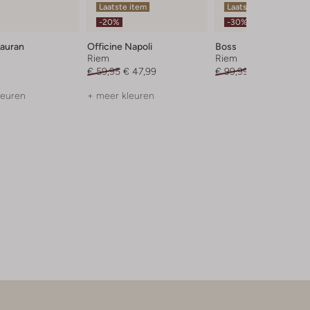
Laatste item
Laatste item
-20%
-30%
Lauran
Officine Napoli
Boss
Riem
Riem
€ 59,95
€ 47,99
€ 99,99
€ 69,99
leuren
+ meer kleuren