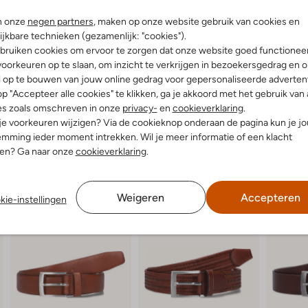
te houden, ideaal voor een belangr
Combineer hem met een goed ge
n onze
negen partners
, maken op onze website gebruik van cookies en
verzorgde uitstraling. Een tijdloz
ijkbare technieken (gezamenlijk: "cookies").
bruiken cookies om ervoor te zorgen dat onze website goed functionee
oorkeuren op te slaan, om inzicht te verkrijgen in bezoekersgedrag en 
l op te bouwen van jouw online gedrag voor gepersonaliseerde advertent
p "Accepteer alle cookies" te klikken, ga je akkoord met het gebruik van 
es zoals omschreven in onze
privacy-
en
cookieverklaring
.
 je voorkeuren wijzigen? Via de cookieknop onderaan de pagina kun je j
mming ieder moment intrekken. Wil je meer informatie of een klacht
nen? Ga naar onze
cookieverklaring
.
Weigeren
Accepteren
kie-instellingen