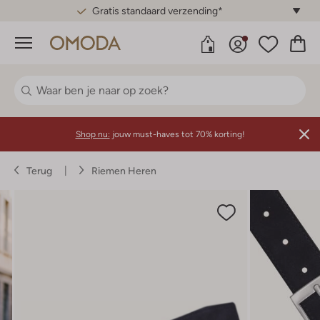
Gratis standaard verzending*
Menu
Shop nu:
jouw must-haves tot 70% korting!
Terug
Riemen Heren