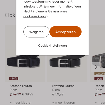
jouw toestemming ieder moment
intrekken. Wil je meer informatie of een
klacht indienen? Ga naar onze
Ook iets voor jou?
cookieverklaring
.
Accepteren
Weigeren
Cookie-instellingen
Laatst
-20%
-20%
Stefano Lauran
Stefano Lauran
Rehab
Riem
Riem
Riem
€ 49,99
€ 39,99
€ 59,99
€ 69,9
+ meer kleuren
+ meer kleuren
+ meer