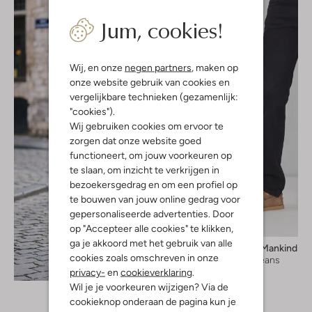
Jum, cookies!
Wij, en onze
negen partners
, maken op
onze website gebruik van cookies en
vergelijkbare technieken (gezamenlijk:
"cookies").
Wij gebruiken cookies om ervoor te
zorgen dat onze website goed
functioneert, om jouw voorkeuren op
te slaan, om inzicht te verkrijgen in
bezoekersgedrag en om een profiel op
te bouwen van jouw online gedrag voor
gepersonaliseerde advertenties. Door
op "Accepteer alle cookies" te klikken,
ga je akkoord met het gebruik van alle
7 For All Mankind
cookies zoals omschreven in onze
Slim fit jeans
Ontdek de look
privacy-
en
cookieverklaring
.
€ 229,99
Wil je je voorkeuren wijzigen? Via de
cookieknop onderaan de pagina kun je