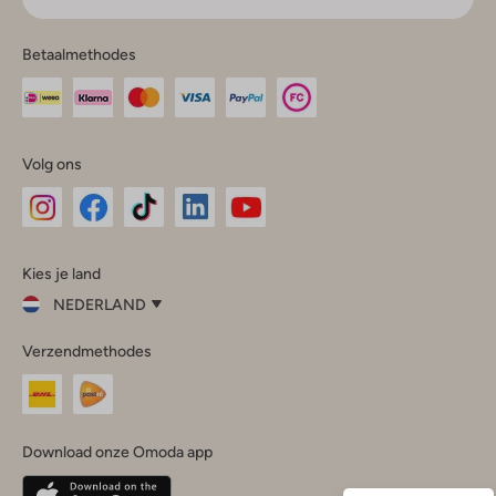
Betaalmethodes
Volg ons
Omoda
Omoda
Omoda
Omoda
Omoda
Kies je land
Instagram
Facebook
TikTok
LinkedIn
YouTube
NEDERLAND
Kies
Verzendmethodes
je
Sluit
land
Nederland
België
(Nederlands)
Download onze Omoda app
Belgique
(Français)