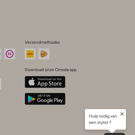
Verzendmethodes
Download onze Omoda app
oda
n
uTube