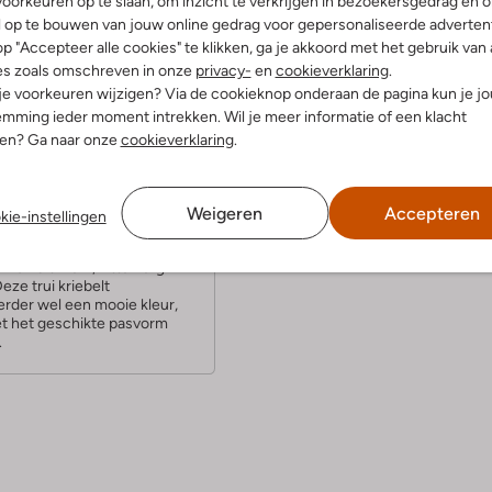
oorkeuren op te slaan, om inzicht te verkrijgen in bezoekersgedrag en 
l op te bouwen van jouw online gedrag voor gepersonaliseerde advertent
p "Accepteer alle cookies" te klikken, ga je akkoord met het gebruik van 
es zoals omschreven in onze
privacy-
en
cookieverklaring
.
 je voorkeuren wijzigen? Via de cookieknop onderaan de pagina kun je j
(3)
mming ieder moment intrekken. Wil je meer informatie of een klacht
uari 2022
nen? Ga naar onze
door Leonie
cookieverklaring
.
t tegen
kt op de foto best oversized,
Weigeren
Accepteren
kie-instellingen
valt deze op de mouwen na
ak.rnNormaal ben ik gek op
n van dit merk, zitten erg
Deze trui kriebelt
erder wel een mooie kleur,
et het geschikte pasvorm
.