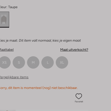
leur:
Taupe
ies je maat:
Dit item valt normaal, kies je eigen maat
Maattabel
Maat uitverkocht?
XS
S
M
L
XL
ergelijkbare items
orry, dit item is momenteel (nog) niet beschikbaar.
Favoriet