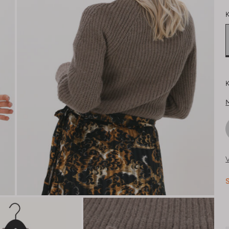
K
K
V
S