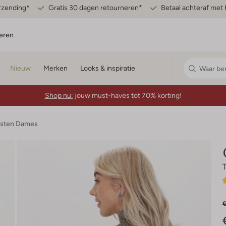
erzending*
Gratis 30 dagen retourneren*
Betaal achteraf met 
eren
Nieuw
Merken
Looks & inspiratie
Shop nu:
jouw must-haves tot 70% korting!
esten Dames
€