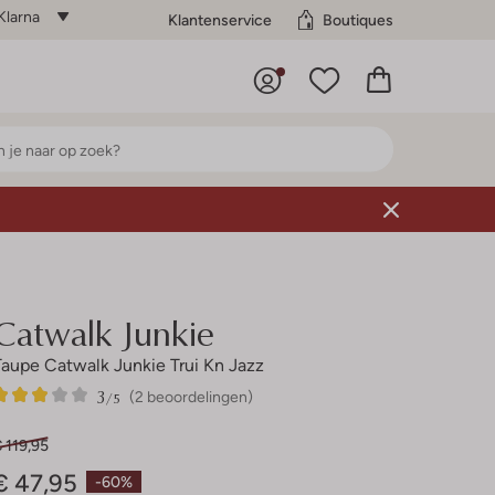
Klarna
Klantenservice
Boutiques
Catwalk Junkie
Taupe Catwalk Junkie Trui Kn Jazz
3
2
3
/5
(2 beoordelingen)
Sterren
 119,95
€ 47,95
-60%