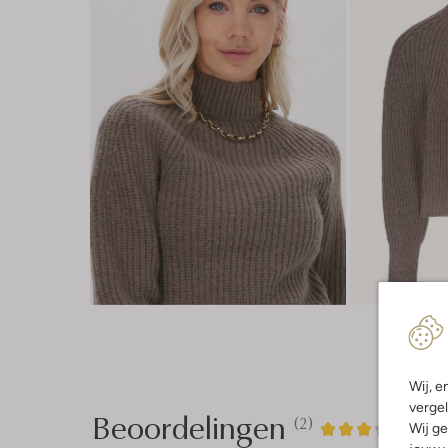
Wij, e
vergel
Beoordelingen
(2)
2
3
Wij ge
3
/5