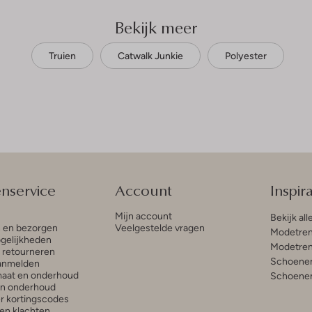
Bekijk meer
Truien
Catwalk Junkie
Polyester
enservice
Account
Inspira
Mijn account
Bekijk all
n en bezorgen
Veelgestelde vragen
Modetren
gelijkheden
Modetren
n retourneren
Schoenen
anmelden
aat en onderhoud
Schoenen
en onderhoud
r kortingscodes
en klachten