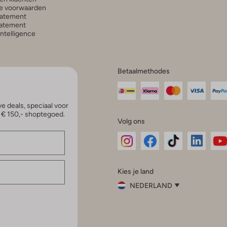
e voorwaarden
tatement
atement
 Intelligence
Betaalmethodes
e deals, speciaal voor
p € 150,- shoptegoed.
Volg ons
Omoda
Omoda
Omoda
Omoda
Om
Kies je land
Instagram
Facebook
TikTok
LinkedI
Yo
NEDERLAND
Kies
je
Sluit
land