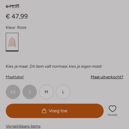
€ 79,99
€ 47,99
Kleur:
Roze
Kies je maat:
Dit item valt normaal, kies je eigen maat
Maattabel
Maat uitverkocht?
XS
S
M
L
Voeg toe
Favoriet
Vergelijkbare items