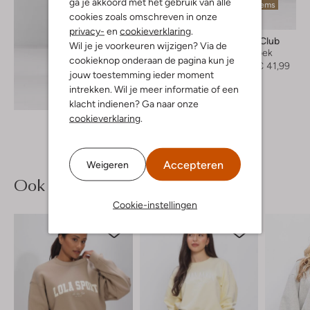
ga je akkoord met het gebruik van alle
Laatste items
cookies zoals omschreven in onze
-30%
privacy-
en
cookieverklaring
.
The Lola Club
Wil je je voorkeuren wijzigen? Via de
Korte broek
cookieknop onderaan de pagina kun je
€ 59,99
€ 41,99
jouw toestemming ieder moment
intrekken. Wil je meer informatie of een
Ontdek de look
klacht indienen? Ga naar onze
cookieverklaring
.
Accepteren
Weigeren
Ook iets voor jou?
Cookie-instellingen