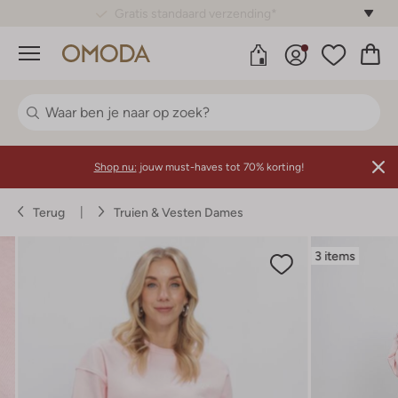
Gratis standaard verzending*
Menu
Shop nu:
jouw must-haves tot 70% korting!
Terug
Truien & Vesten Dames
3 items