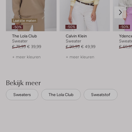
Laatste maten
-50%
-50%
-50%
The Lola Club
Calvin Klein
Ydenc
Sweater
Sweater
Sweat
€ 79,99
€ 39,99
€ 99,99
€ 49,99
€ 69,9
+ meer kleuren
+ meer kleuren
Bekijk meer
Sweaters
The Lola Club
Sweatstof