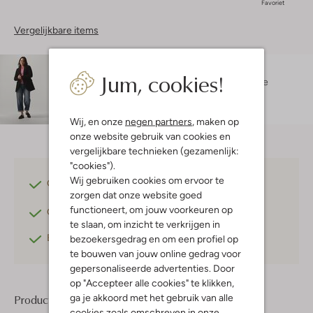
Favoriet
Vergelijkbare items
Maatadvies
Jum, cookies!
Melissa is 1 meter 70 lang en draagt maat s.
De
pasvorm is
losvallend
.
Wij, en onze
negen partners
, maken op
onze website gebruik van cookies en
vergelijkbare technieken (gezamenlijk:
"cookies").
Wij gebruiken cookies om ervoor te
Gratis verzending
vanaf €75,-
zorgen dat onze website goed
functioneert, om jouw voorkeuren op
Gratis retourneren
binnen 30 dagen*
te slaan, om inzicht te verkrijgen in
Betaal achteraf
met Klarna
bezoekersgedrag en om een profiel op
te bouwen van jouw online gedrag voor
gepersonaliseerde advertenties. Door
op "Accepteer alle cookies" te klikken,
ga je akkoord met het gebruik van alle
Product informatie
cookies zoals omschreven in onze