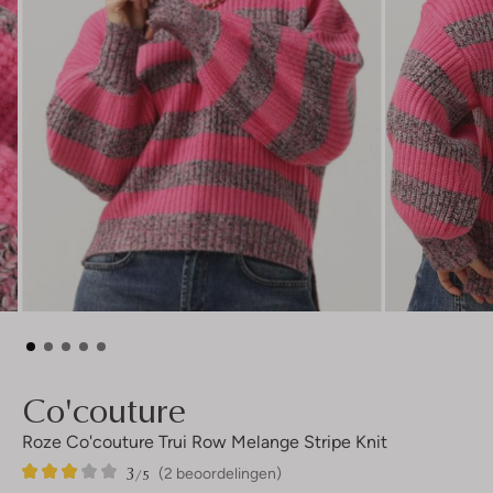
Co'couture
Roze Co'couture Trui Row Melange Stripe Knit
3
2
3
/5
(2 beoordelingen)