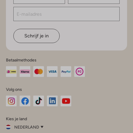
Schrijf je in
Betaalmethodes
Volg ons
Omoda
Omoda
Omoda
Omoda
Omoda
Kies je land
Instagram
Facebook
TikTok
LinkedIn
YouTube
NEDERLAND