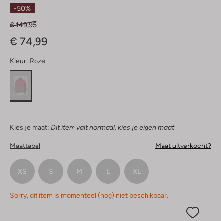
Sterren
-50%
€ 149,95
€ 74,99
Kleur:
Roze
Kies je maat:
Dit item valt normaal, kies je eigen maat
Maattabel
Maat uitverkocht?
XS
S
M
L
XL
Sorry, dit item is momenteel (nog) niet beschikbaar.