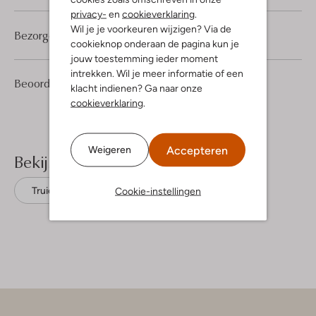
privacy-
en
cookieverklaring
.
Wil je je voorkeuren wijzigen? Via de
Bezorgen & retourneren
cookieknop onderaan de pagina kun je
jouw toestemming ieder moment
intrekken. Wil je meer informatie of een
2
3
Beoordelingen
(2)
3
/5
klacht indienen? Ga naar onze
Sterren
cookieverklaring
.
Accepteren
Weigeren
Bekijk meer
Cookie-instellingen
Truien
Co'couture
Acryl