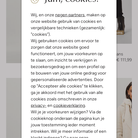
Wij, en onze
negen partners
, maken op
onze website gebruik van cookies en
vergelijkbare technieken (gezamenlijk:
Laatste items
"cookies").
-30%
Wij gebruiken cookies om ervoor te
zorgen dat onze website goed
Janice
functioneert, om jouw voorkeuren op
Skinny jeans
Ontdek de look
€ 159,95
€ 111,99
te slaan, om inzicht te verkrijgen in
bezoekersgedrag en om een profiel op
te bouwen van jouw online gedrag voor
gepersonaliseerde advertenties. Door
op "Accepteer alle cookies" te klikken,
ga je akkoord met het gebruik van alle
cookies zoals omschreven in onze
privacy-
en
cookieverklaring
.
Wil je je voorkeuren wijzigen? Via de
cookieknop onderaan de pagina kun je
jouw toestemming ieder moment
intrekken. Wil je meer informatie of een
klacht indienen? Ga naar onze