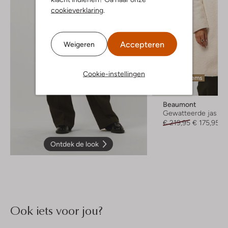
cookieverklaring
.
Accepteren
Weigeren
Cookie-instellingen
Laatste items
-20%
Beaumont
Gewatteerde jas
€ 219,95
€ 175,95
Ontdek de look
Ook iets voor jou?