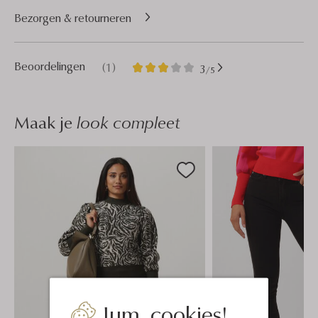
Bezorgen & retourneren
1
3
Beoordelingen
(1)
3
/5
Sterren
Maak je
look compleet
Jum, cookies!