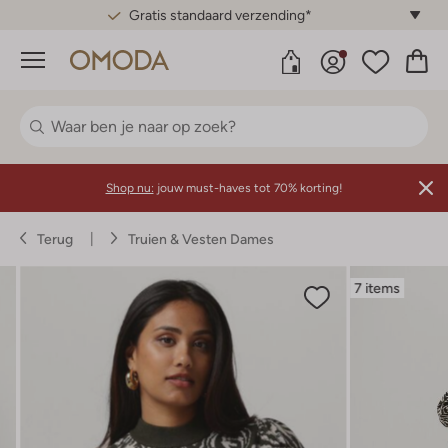
Gratis standaard verzending*
Menu
Shop nu:
jouw must-haves tot 70% korting!
Terug
Truien & Vesten Dames
7 items