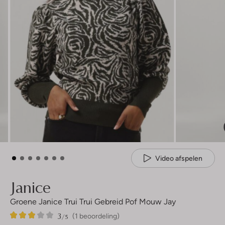
Video afspelen
Janice
Groene Janice Trui Trui Gebreid Pof Mouw Jay
3
1
3
/5
(1 beoordeling)