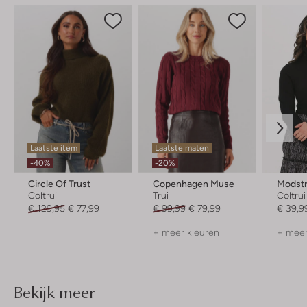
Laatste item
Laatste maten
-40%
-20%
Circle Of Trust
Copenhagen Muse
Modst
Coltrui
Trui
Coltrui
€ 129,95
€ 77,99
€ 99,99
€ 79,99
€ 39,9
+ meer kleuren
+ meer
Bekijk meer