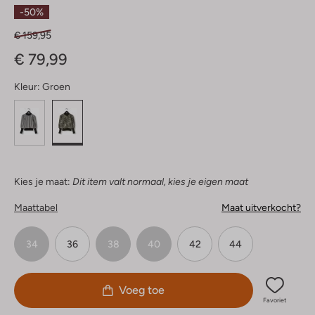
Sterren
-50%
€ 159,95
€ 79,99
Kleur:
Groen
Kies je maat:
Dit item valt normaal, kies je eigen maat
Maattabel
Maat uitverkocht?
34
36
38
40
42
44
Voeg toe
Favoriet