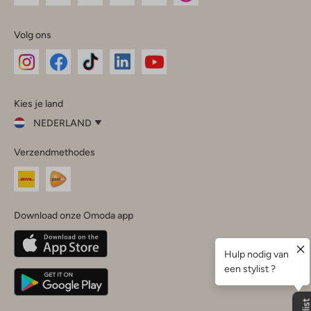
Volg ons
Omoda
Omoda
Omoda
Omoda
Omoda
Kies je land
Instagram
Facebook
TikTok
LinkedIn
YouTube
NEDERLAND
Kies
Verzendmethodes
je
Sluit
land
Nederland
België
(Nederlands)
Download onze Omoda app
Belgique
(Français)
Deutschland