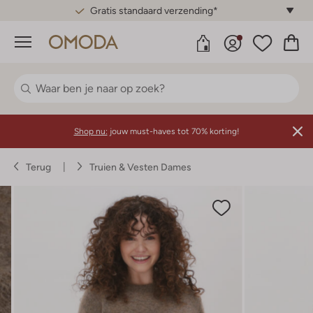
Gratis standaard verzending*
Menu
Shop nu:
jouw must-haves tot 70% korting!
Terug
Truien & Vesten Dames