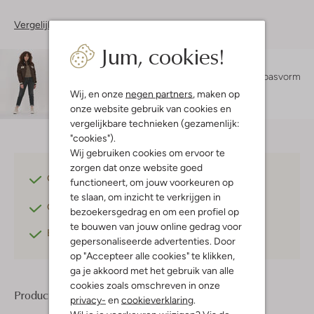
Vergelijkbare items
Jum, cookies!
Maatadvies
Lotte is 1 meter 72 lang en draagt maat S.
De pasvorm
is
losvallend
.
Wij, en onze
negen partners
, maken op
onze website gebruik van cookies en
vergelijkbare technieken (gezamenlijk:
"cookies").
Wij gebruiken cookies om ervoor te
zorgen dat onze website goed
Gratis verzending
vanaf €75,-
functioneert, om jouw voorkeuren op
te slaan, om inzicht te verkrijgen in
Gratis retourneren
binnen 30 dagen*
bezoekersgedrag en om een profiel op
te bouwen van jouw online gedrag voor
Betaal achteraf
met Klarna
gepersonaliseerde advertenties. Door
op "Accepteer alle cookies" te klikken,
ga je akkoord met het gebruik van alle
cookies zoals omschreven in onze
Product informatie
privacy-
en
cookieverklaring
.