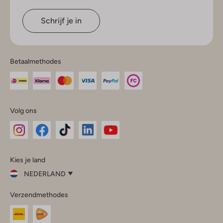
Schrijf je in
Betaalmethodes
Volg ons
Omoda
Omoda
Omoda
Omoda
Omoda
Kies je land
Instagram
Facebook
TikTok
LinkedIn
YouTube
NEDERLAND
Kies
Verzendmethodes
je
Sluit
land
Nederland