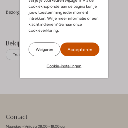
Wil je je voorkeuren wijzigen? Via de
cookieknop onderaan de pagina kun je
Bezorgen & retourneren
jouw toestemming ieder moment
intrekken. Wil je meer informatie of een
klacht indienen? Ga naar onze
cookieverklaring
.
Bekijk meer
Accepteren
Weigeren
Truien
Second Female
Mohair
Cookie-instellingen
Contact
Maandag - Vrijdag 09:00 - 19:00 uur