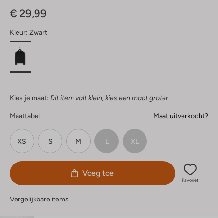
Sterren
€ 29,99
Kleur:
Zwart
Kies je maat:
Dit item valt klein, kies een maat groter
Maattabel
Maat uitverkocht?
XS
S
M
L
XL
Voeg toe
Favoriet
Vergelijkbare items