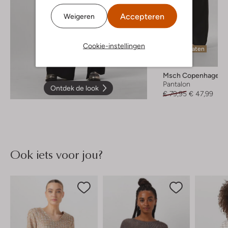
Accepteren
Weigeren
Cookie-instellingen
Laatste maten
-40%
Msch Copenhagen
Pantalon
Ontdek de look
€ 79,95
€ 47,99
Ook iets voor jou?