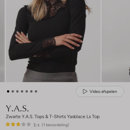
Video afspelen
Y.a.s.
Zwarte Y.a.s. Tops & T-Shirts Yasblace Ls Top
3
1
3
/5
(1 beoordeling)