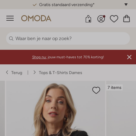
Gratis standaard verzending*
Menu
Shop nu:
jouw must-haves tot 70% korting!
Terug
Tops & T-Shirts Dames
7 items