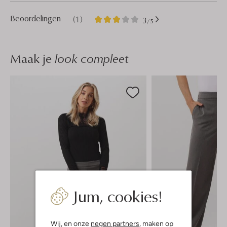
1
3
Beoordelingen
(1)
3
/5
Sterren
Maak je
look compleet
Jum, cookies!
Wij, en onze
negen partners
, maken op