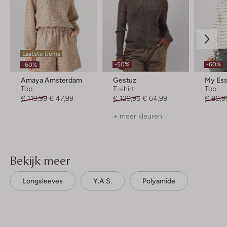
Laatste items
-50%
-60%
-60%
Amaya Amsterdam
Gestuz
Top
T-shirt
Top
€ 119,99
€ 47,99
€ 129,95
€ 64,99
€ 89,9
+ meer kleuren
Bekijk meer
Longsleeves
Y.a.s.
Polyamide