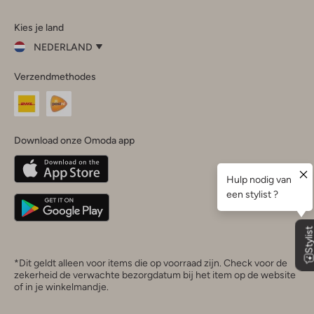
Omoda
Omoda
Omoda
Omoda
Omoda
Kies je land
Instagram
Facebook
TikTok
LinkedIn
YouTube
NEDERLAND
Kies
Verzendmethodes
je
Sluit
land
Nederland
België
(Nederlands)
Download onze Omoda app
Belgique
(Français)
Deutschland
*Dit geldt alleen voor items die op voorraad zijn. Check voor de
zekerheid de verwachte bezorgdatum bij het item op de website
of in je winkelmandje.