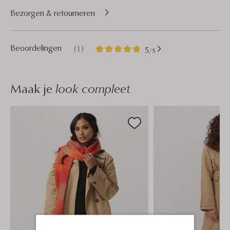
Bezorgen & retourneren
1
5
Beoordelingen
(1)
5
/5
Sterren
Maak je
look compleet