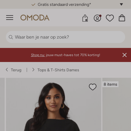
Gratis standaard verzending*
Menu
Shop nu:
jouw must-haves tot 70% korting!
Terug
Tops & T-Shirts Dames
8 items