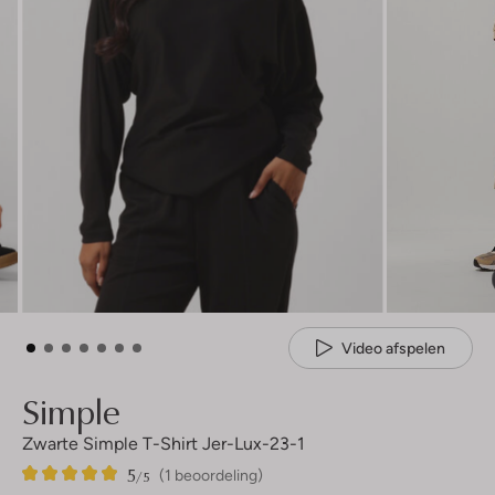
Video afspelen
Simple
Zwarte Simple T-Shirt Jer-Lux-23-1
5
1
5
/5
(1 beoordeling)