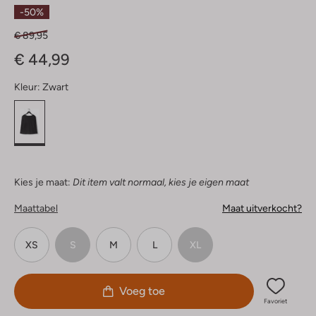
Sterren
-50%
€ 89,95
€ 44,99
Kleur:
Zwart
Kies je maat:
Dit item valt normaal, kies je eigen maat
Maattabel
Maat uitverkocht?
XS
S
M
L
XL
Voeg toe
Favoriet