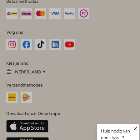
Betaalmethodes
Volg ons
Omoda
Omoda
Omoda
Omoda
Omoda
Kies je land
Instagram
Facebook
TikTok
LinkedIn
YouTube
NEDERLAND
Kies
Verzendmethodes
je
Sluit
land
Nederland
België
(Nederlands)
Download onze Omoda app
Belgique
(Français)
Deutschland