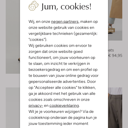
Jum, cookies!
Wij, en onze
negen partners
, maken op
onze website gebruik van cookies en
Laatste items
vergelijkbare technieken (gezamenlijk:
-50%
"cookies").
Envii
Wij gebruiken cookies om ervoor te
Trenchcoats
zorgen dat onze website goed
€ 189,95
€ 94,95
functioneert, om jouw voorkeuren op
te slaan, om inzicht te verkrijgen in
Ontdek de look
bezoekersgedrag en om een profiel op
te bouwen van jouw online gedrag voor
gepersonaliseerde advertenties. Door
op "Accepteer alle cookies" te klikken,
ga je akkoord met het gebruik van alle
cookies zoals omschreven in onze
privacy-
en
cookieverklaring
.
Wil je je voorkeuren wijzigen? Via de
cookieknop onderaan de pagina kun je
jouw toestemming ieder moment