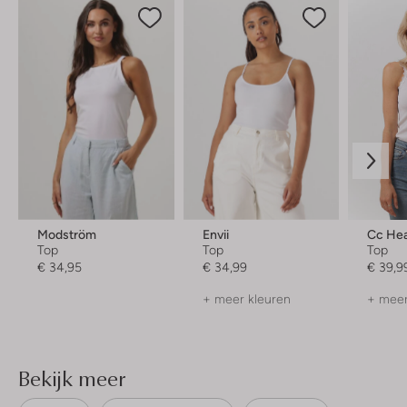
Modström
Envii
Cc Hea
Top
Top
Top
€ 34,95
€ 34,99
€ 39,9
+ meer kleuren
+ meer
Bekijk meer