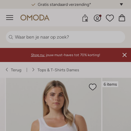
Gratis standaard verzending*
Menu
Shop nu:
jouw must-haves tot 70% korting!
Terug
Tops & T-Shirts Dames
6 items