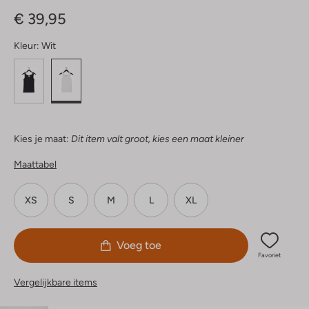
Sterren
€ 39,95
Kleur:
Wit
Kies je maat:
Dit item valt groot, kies een maat kleiner
Maattabel
XS
S
M
L
XL
Voeg toe
Favoriet
Vergelijkbare items