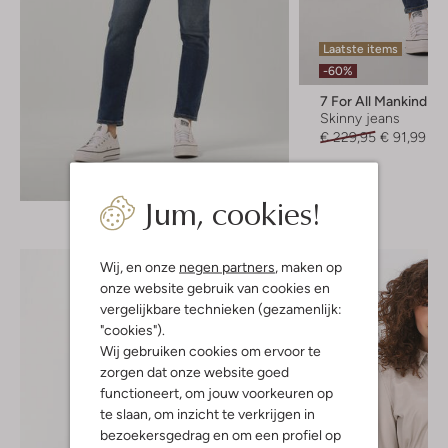
Laatste items
-60%
7 For All Mankind
Skinny jeans
€ 229,95
€ 91,99
Ontdek de look
Jum, cookies!
Wij, en onze
negen partners
, maken op
onze website gebruik van cookies en
vergelijkbare technieken (gezamenlijk:
"cookies").
Wij gebruiken cookies om ervoor te
zorgen dat onze website goed
functioneert, om jouw voorkeuren op
te slaan, om inzicht te verkrijgen in
bezoekersgedrag en om een profiel op