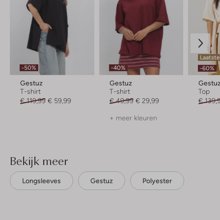
Laatste
-50%
-40%
-60%
Gestuz
Gestuz
Gestu
T-shirt
T-shirt
Top
€ 119,99
€ 59,99
€ 49,99
€ 29,99
€ 139,
+ meer kleuren
Bekijk meer
Longsleeves
Gestuz
Polyester