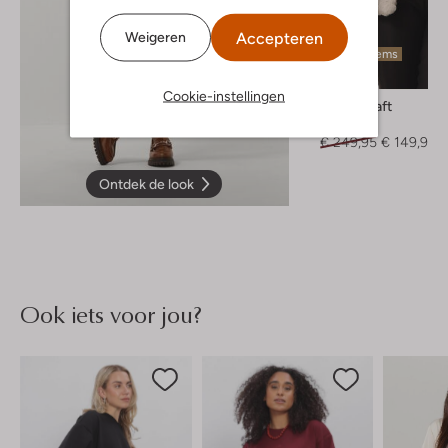
Accepteren
Weigeren
Laatste items
-40%
Cookie-instellingen
Goosecraft
Jack
€ 249,95
€ 149,99
Ontdek de look
Ook iets voor jou?