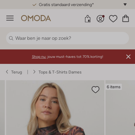
Gratis standaard verzending*
Menu
Shop nu:
jouw must-haves tot 70% korting!
Terug
Tops & T-Shirts Dames
6 items