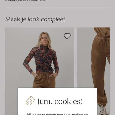
Maak je
look compleet
Jum, cookies!
Wij, en onze
negen partners
, maken op