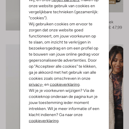
Laatste items
onze website gebruik van cookies en
-60%
vergelijkbare technieken (gezamenlijk:
Minus
"cookies").
Cargobroek
Wij gebruiken cookies om ervoor te
Ontdek de look
€ 119,95
€ 47,99
zorgen dat onze website goed
functioneert, om jouw voorkeuren op
te slaan, om inzicht te verkrijgen in
bezoekersgedrag en om een profiel op
te bouwen van jouw online gedrag voor
gepersonaliseerde advertenties. Door
op "Accepteer alle cookies" te klikken,
ga je akkoord met het gebruik van alle
cookies zoals omschreven in onze
privacy-
en
cookieverklaring
.
Wil je je voorkeuren wijzigen? Via de
cookieknop onderaan de pagina kun je
jouw toestemming ieder moment
intrekken. Wil je meer informatie of een
klacht indienen? Ga naar onze
cookieverklaring
.