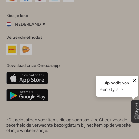
Omoda
Omoda
Omoda
Omoda
Omoda
Kies je land
Instagram
Facebook
TikTok
LinkedIn
YouTube
NEDERLAND
Kies
Verzendmethodes
je
Sluit
land
Nederland
België
(Nederlands)
Download onze Omoda app
Belgique
(Français)
Deutschland
*Dit geldt alleen voor items die op voorraad zijn. Check voor de
zekerheid de verwachte bezorgdatum bij het item op de website
of in je winkelmandje.