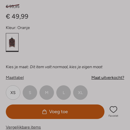
€ 99,95
€ 49,99
Kleur:
Oranje
Kies je maat:
Dit item valt normaal, kies je eigen maat
Maattabel
Maat uitverkocht?
XS
S
M
L
XL
Voeg toe
Favoriet
Vergelijkbare items