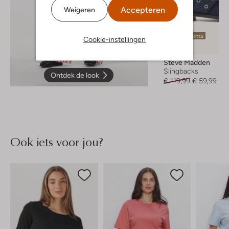
Accepteren
Weigeren
Laatste items
Cookie-instellingen
-50%
Steve Madden
Slingbacks
Ontdek de look
€ 119,99
€ 59,99
Ook iets voor jou?