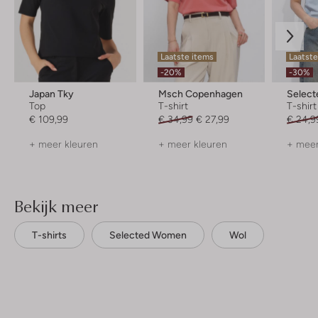
Laatste items
Laatste
-20%
-30%
Japan Tky
Msch Copenhagen
Selec
Top
T-shirt
T-shirt
€ 109,99
€ 34,99
€ 27,99
€ 24,9
+ meer kleuren
+ meer kleuren
+ meer
Bekijk meer
T-shirts
Selected Women
Wol