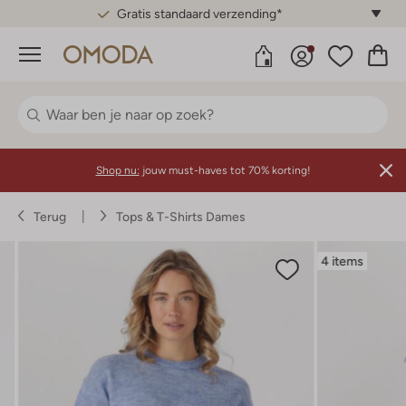
Gratis standaard verzending*
Menu
Shop nu:
jouw must-haves tot 70% korting!
Terug
Tops & T-Shirts Dames
4 items