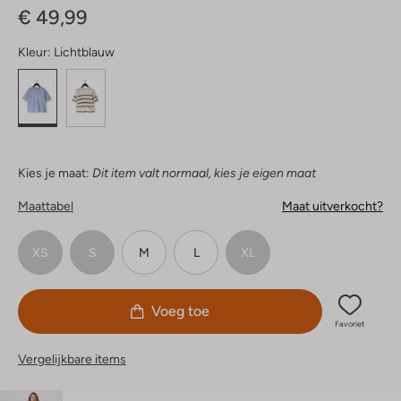
€ 49,99
Kleur:
Lichtblauw
Kies je maat:
Dit item valt normaal, kies je eigen maat
Maattabel
Maat uitverkocht?
XS
S
M
L
XL
Voeg toe
Favoriet
Vergelijkbare items