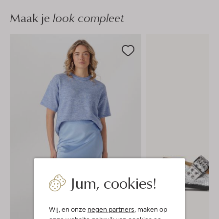
Maak je
look compleet
Jum, cookies!
Wij, en onze
negen partners
, maken op
-60%