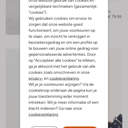
onze website gebruik van cookies en
vergelijkbare technieken (gezamenlijk:
Toral
Slingbacks
"cookies").
€ 199,99
€ 79,99
Wij gebruiken cookies om ervoor te
zorgen dat onze website goed
Ontdek de look
functioneert, om jouw voorkeuren op
te slaan, om inzicht te verkrijgen in
bezoekersgedrag en om een profiel op
te bouwen van jouw online gedrag voor
gepersonaliseerde advertenties. Door
op "Accepteer alle cookies" te klikken,
ga je akkoord met het gebruik van alle
cookies zoals omschreven in onze
privacy-
en
cookieverklaring
.
Wil je je voorkeuren wijzigen? Via de
cookieknop onderaan de pagina kun je
jouw toestemming ieder moment
intrekken. Wil je meer informatie of een
klacht indienen? Ga naar onze
cookieverklaring
.