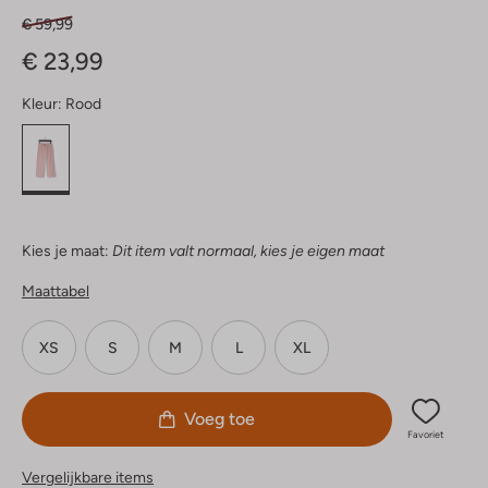
€ 59,99
€ 23,99
Kleur:
Rood
Kies je maat:
Dit item valt normaal, kies je eigen maat
Maattabel
XS
S
M
L
XL
Voeg toe
Favoriet
Vergelijkbare items