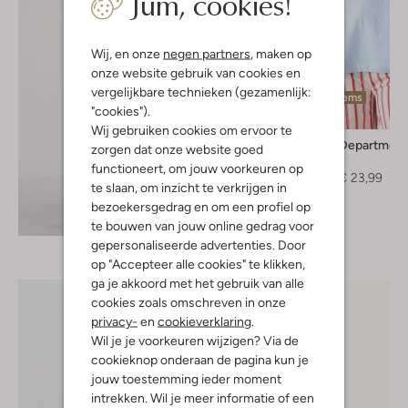
Jum, cookies!
Wij, en onze
negen partners
, maken op
onze website gebruik van cookies en
vergelijkbare technieken (gezamenlijk:
Laatste items
"cookies").
-40%
Wij gebruiken cookies om ervoor te
Refined Department
zorgen dat onze website goed
T-shirt
functioneert, om jouw voorkeuren op
€ 39,99
€ 23,99
te slaan, om inzicht te verkrijgen in
bezoekersgedrag en om een profiel op
Ontdek de look
te bouwen van jouw online gedrag voor
gepersonaliseerde advertenties. Door
op "Accepteer alle cookies" te klikken,
ga je akkoord met het gebruik van alle
cookies zoals omschreven in onze
privacy-
en
cookieverklaring
.
Wil je je voorkeuren wijzigen? Via de
cookieknop onderaan de pagina kun je
jouw toestemming ieder moment
intrekken. Wil je meer informatie of een