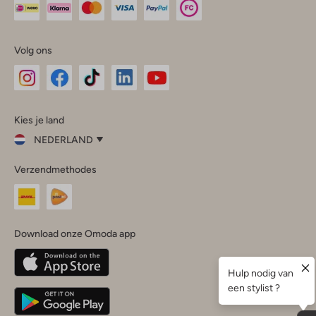
Volg ons
Omoda
Omoda
Omoda
Omoda
Omoda
Kies je land
Instagram
Facebook
TikTok
LinkedIn
YouTube
NEDERLAND
Kies
Verzendmethodes
je
Sluit
land
Nederland
België
(Nederlands)
Download onze Omoda app
Belgique
(Français)
Deutschland