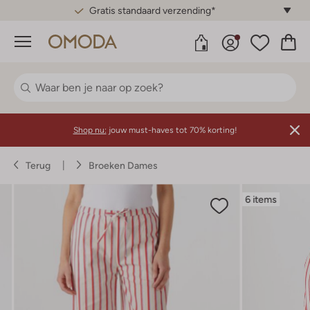
Gratis standaard verzending*
Menu
Shop nu:
jouw must-haves tot 70% korting!
Terug
Broeken Dames
6 items