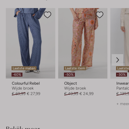
Laatste maten
Laatste item
Laatste
-60%
-50%
-30%
Colourful Rebel
Object
Inwear
Wijde broek
Wijde broek
Pantal
€ 69,99
€ 27,99
€ 49,99
€ 24,99
€ 139,
+ meer
Bekijk meer