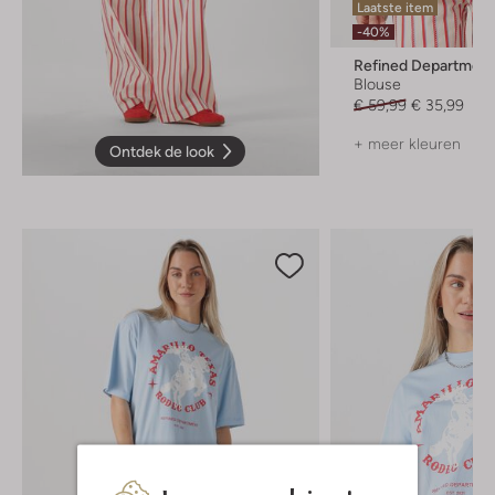
Laatste item
-40%
Refined Department
Blouse
€ 59,99
€ 35,99
+ meer kleuren
Ontdek de look