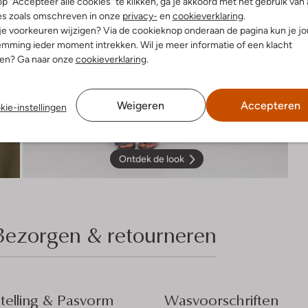
p "Accepteer alle cookies" te klikken, ga je akkoord met het gebruik van 
es zoals omschreven in onze
privacy-
en
cookieverklaring
.
 je voorkeuren wijzigen? Via de cookieknop onderaan de pagina kun je j
mming ieder moment intrekken. Wil je meer informatie of een klacht
nen? Ga naar onze
cookieverklaring
.
Weigeren
Accepteren
kie-instellingen
Ontdek de look
Bezorgen & retourneren
elling & Pasvorm
Wasvoorschriften