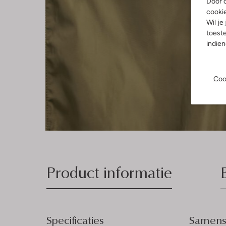
Door o
cooki
Wil je
toeste
indie
Coo
Product informatie
Specificaties
Samenst