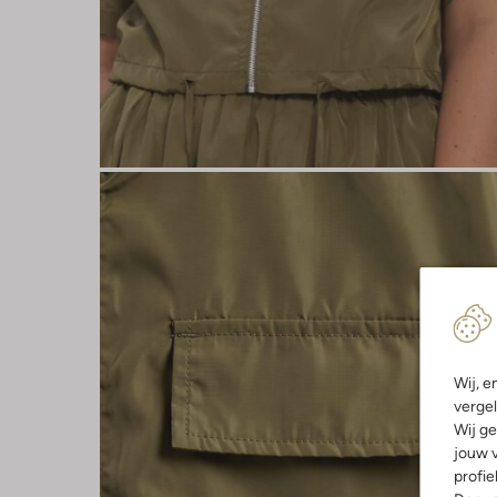
Wij, e
vergel
Wij ge
jouw v
profie