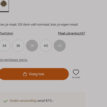
ies je maat:
Dit item valt normaal, kies je eigen maat
Maattabel
Maat uitverkocht?
34
36
38
40
42
ergelijkbare items
Voeg toe
Favoriet
Gratis verzending
vanaf €75,-