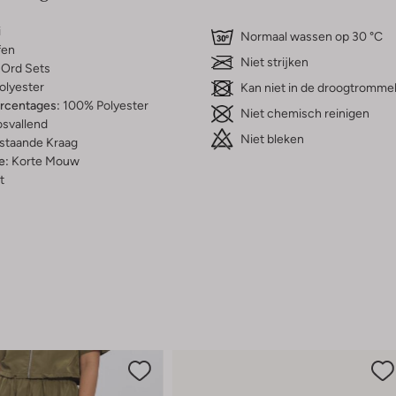
i
Normaal wassen op 30 °C
fen
Niet strijken
Ord Sets
olyester
Kan niet in de droogtromme
ercentages:
100% Polyester
Niet chemisch reinigen
osvallend
Niet bleken
staande Kraag
e:
Korte Mouw
t