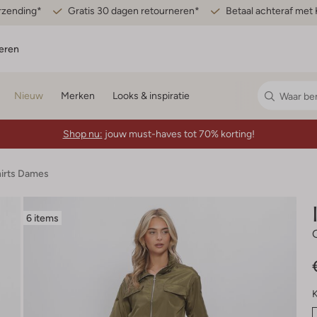
erzending*
Gratis 30 dagen retourneren*
Betaal achteraf met 
eren
Nieuw
Merken
Looks & inspiratie
Shop nu:
jouw must-haves tot 70% korting!
hirts Dames
6 items
K