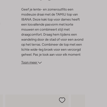
Geef je lente- en zomeroutfits een
modieuze draai met de TAMILI top van
IBANA. Deze kaki top voor dames heeft
l
een losvallende pasvorm met korte
mouwen en combineert stijl met
draagcomfort. Draag hem tijdens een
wandeling door de stad of voor een avond
op het terras. Combineer de top met een
lichte wide-leg broek voor een verzorgd
geheel. Pas je look aan voor elk moment
dankzij de opstaande kraag en het subtiele
Toon meer
elastiek. Maak je zomergarderobe
compleet en laat je eigen stijl zien.