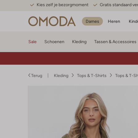
Kies zelf je bezorgmoment
Gratis standaard v
Dames
Heren
Kind
Sale
Schoenen
Kleding
Tassen & Accessoires
Terug
Kleding
Tops & T-Shirts
Tops & T-S