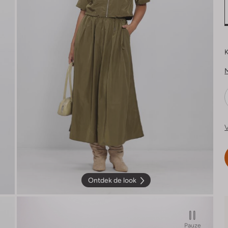
K
V
Ontdek de look
Pauze