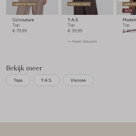
Laatste items
Laatste item
Laatste
-60%
Co'couture
Y.a.s.
Modst
Top
Top
Top
€ 79,99
€ 39,99
€ 89,9
+ meer kleuren
Bekijk meer
Tops
Y.a.s.
Viscose