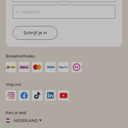
Schrijf je in
Betaalmethodes
Volg ons
Omoda
Omoda
Omoda
Omoda
Omoda
Kies je land
Instagram
Facebook
TikTok
LinkedIn
YouTube
NEDERLAND
Kies