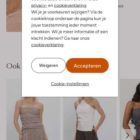
Y.a.s.
privacy-
en
cookieverklaring
.
Wijde broek
Wil je je voorkeuren wijzigen? Via de
€ 49,99
cookieknop onderaan de pagina kun je
jouw toestemming ieder moment
Ontdek de look
intrekken. Wil je meer informatie of een
klacht indienen? Ga naar onze
cookieverklaring
.
Ook iets voor jou?
Accepteren
Weigeren
Cookie-instellingen