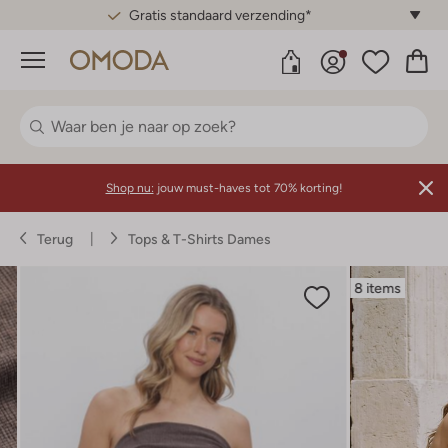
Gratis standaard verzending*
Menu
Shop nu:
jouw must-haves tot 70% korting!
Terug
Tops & T-Shirts Dames
8 items