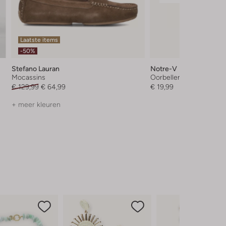
Laatste items
-50%
Stefano Lauran
Notre-V
Mocassins
Oorbellen
€ 129,99
€ 64,99
€ 19,99
+ meer kleuren