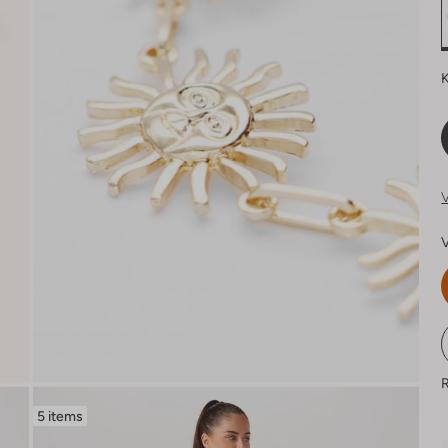
K
V
V
R
5 items