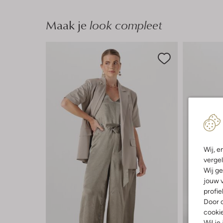
Maak je
look compleet
Wij, e
vergel
Wij ge
jouw v
profie
Door o
cooki
Laatste it
Wil je