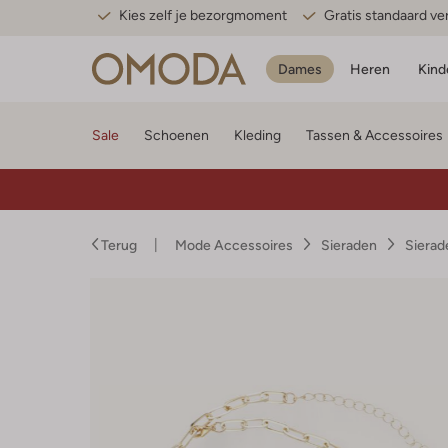
Kies zelf je bezorgmoment
Gratis standaard v
Dames
Heren
Kind
Sale
Schoenen
Kleding
Tassen & Accessoires
Terug
Mode Accessoires
Sieraden
Siera