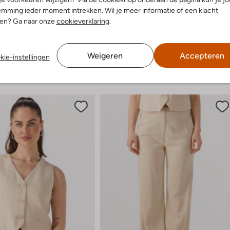
-30%
mming ieder moment intrekken. Wil je meer informatie of een klacht
omen
Notre-V
nen? Ga naar onze
cookieverklaring
.
Blazer
5,99
€ 139,99
€ 97,99
+ meer kleuren
Weigeren
Accepteren
kie-instellingen