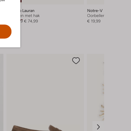
-50%
Stefano Lauran
Notre-V
Sandalen met hak
Oorbellen
€ 149,99
€ 74,99
€ 19,99