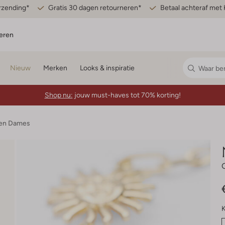
erzending*
Gratis 30 dagen retourneren*
Betaal achteraf met 
eren
Nieuw
Merken
Looks & inspiratie
Shop nu:
jouw must-haves tot 70% korting!
den Dames
K