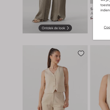
-60%
toeste
Selected W
indie
Jumpsuit
€ 139,99
€ 5
Coo
Ontdek de look