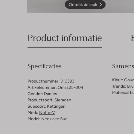
Ontdek de look
Product informatie
Specificaties
Samenst
Kleur:
Goud
Productnummer:
310393
Trends:
Brui
Artikelnummer:
Omss25-004
Materiaal b
Gender:
Dames
Productsoort:
Sieraden
Subsoort:
Kettingen
Merk:
Notre-V
Model:
Necklace Sun