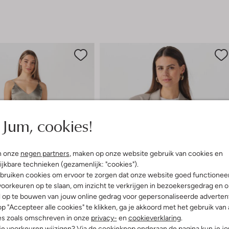
Jum, cookies!
n onze
negen partners
, maken op onze website gebruik van cookies en
ijkbare technieken (gezamenlijk: "cookies").
bruiken cookies om ervoor te zorgen dat onze website goed functionee
oorkeuren op te slaan, om inzicht te verkrijgen in bezoekersgedrag en 
l op te bouwen van jouw online gedrag voor gepersonaliseerde advertent
p "Accepteer alle cookies" te klikken, ga je akkoord met het gebruik van 
es zoals omschreven in onze
privacy-
en
cookieverklaring
.
ems
Laatste items
 je voorkeuren wijzigen? Via de cookieknop onderaan de pagina kun je j