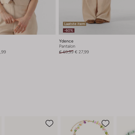
Laatste item
-60%
Ydence
Pantalon
,99
€ 69,99
€ 27,99