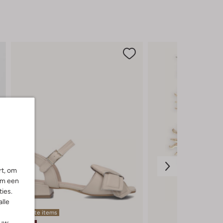
rt, om
om een
ies.
alle
Laatste items
ouw