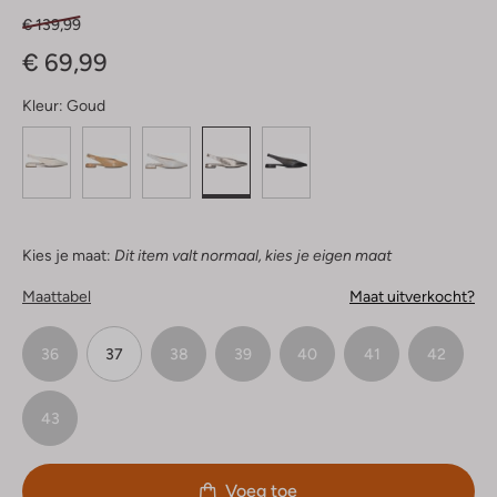
€ 139,99
€ 69,99
Kleur:
Goud
Kies je maat:
Dit item valt normaal, kies je eigen maat
Maattabel
Maat uitverkocht?
36
37
38
39
40
41
42
43
Voeg toe