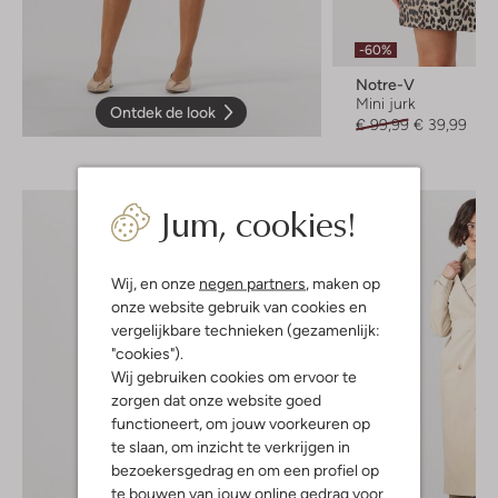
-60%
Notre-V
Mini jurk
Ontdek de look
€ 99,99
€ 39,99
Jum, cookies!
Wij, en onze
negen partners
, maken op
onze website gebruik van cookies en
vergelijkbare technieken (gezamenlijk:
"cookies").
Wij gebruiken cookies om ervoor te
zorgen dat onze website goed
functioneert, om jouw voorkeuren op
te slaan, om inzicht te verkrijgen in
bezoekersgedrag en om een profiel op
te bouwen van jouw online gedrag voor