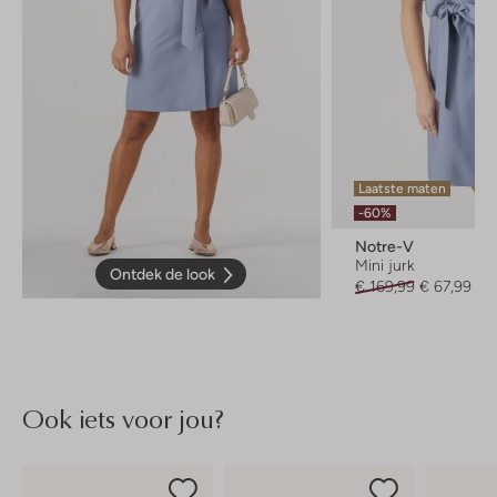
Laatste maten
-60%
Notre-V
Mini jurk
Ontdek de look
€ 169,99
€ 67,99
Ook iets voor jou?