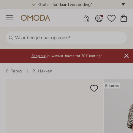
Gratis standaard verzending*
Menu
Shop nu:
jouw must-haves tot 70% korting!
Terug
Hakken
5 items