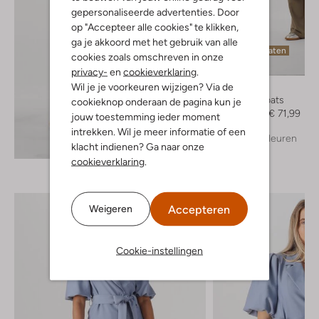
gepersonaliseerde advertenties. Door
op "Accepteer alle cookies" te klikken,
ga je akkoord met het gebruik van alle
Laatste maten
cookies zoals omschreven in onze
-60%
privacy-
en
cookieverklaring
.
Wil je je voorkeuren wijzigen? Via de
Notre-V
Trenchcoats
cookieknop onderaan de pagina kun je
€ 179,99
€ 71,99
jouw toestemming ieder moment
intrekken. Wil je meer informatie of een
+ meer kleuren
Ontdek de look
klacht indienen? Ga naar onze
cookieverklaring
.
Accepteren
Weigeren
Cookie-instellingen