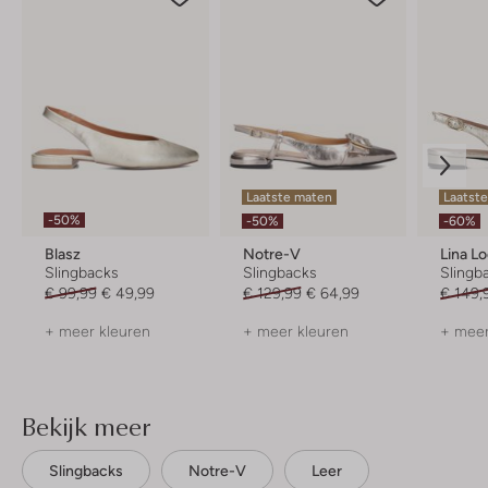
Laatste maten
Laatst
-50%
-50%
-60%
Blasz
Notre-V
Lina L
Slingbacks
Slingbacks
Slingb
€ 99,99
€ 49,99
€ 129,99
€ 64,99
€ 149,
+ meer kleuren
+ meer kleuren
+ meer
Bekijk meer
Slingbacks
Notre-V
Leer