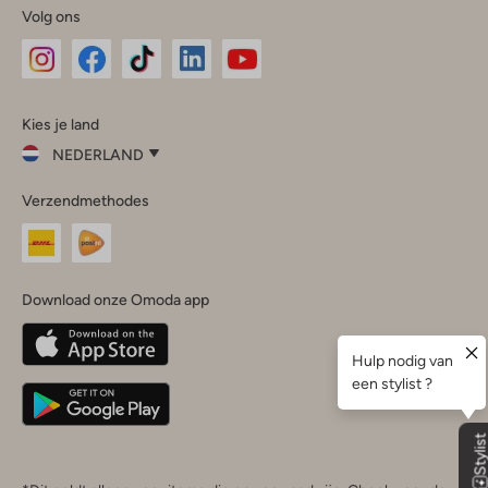
Volg ons
Omoda
Omoda
Omoda
Omoda
Omoda
Kies je land
Instagram
Facebook
TikTok
LinkedIn
YouTube
NEDERLAND
Kies
Verzendmethodes
je
Sluit
land
Nederland
België
(Nederlands)
Download onze Omoda app
Belgique
(Français)
Deutschland