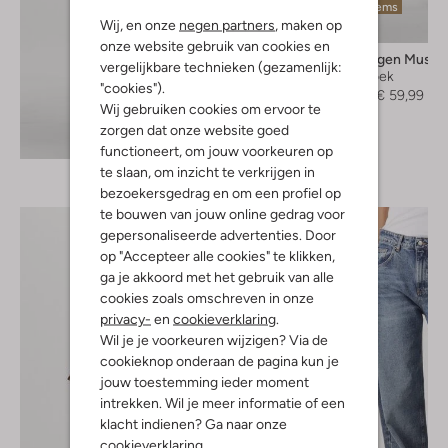
Laatste items
Wij, en onze
negen partners
, maken op
-50%
onze website gebruik van cookies en
Copenhagen Muse
vergelijkbare technieken (gezamenlijk:
Korte broek
"cookies").
€ 119,99
€ 59,99
Wij gebruiken cookies om ervoor te
zorgen dat onze website goed
Ontdek de look
functioneert, om jouw voorkeuren op
te slaan, om inzicht te verkrijgen in
bezoekersgedrag en om een profiel op
te bouwen van jouw online gedrag voor
gepersonaliseerde advertenties. Door
op "Accepteer alle cookies" te klikken,
ga je akkoord met het gebruik van alle
cookies zoals omschreven in onze
privacy-
en
cookieverklaring
.
Wil je je voorkeuren wijzigen? Via de
cookieknop onderaan de pagina kun je
jouw toestemming ieder moment
intrekken. Wil je meer informatie of een
klacht indienen? Ga naar onze
cookieverklaring
.