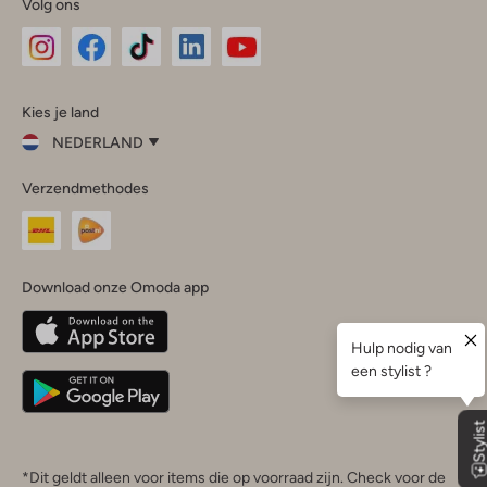
Volg ons
Omoda
Omoda
Omoda
Omoda
Omoda
Kies je land
Instagram
Facebook
TikTok
LinkedIn
YouTube
NEDERLAND
Kies
Verzendmethodes
je
Sluit
land
Nederland
België
(Nederlands)
Download onze Omoda app
Belgique
(Français)
Deutschland
*Dit geldt alleen voor items die op voorraad zijn. Check voor de