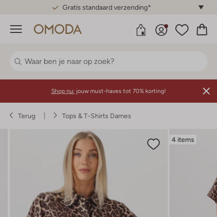
Gratis standaard verzending*
Menu
Shop nu:
jouw must-haves tot 70% korting!
Terug
Tops & T-Shirts Dames
4 items