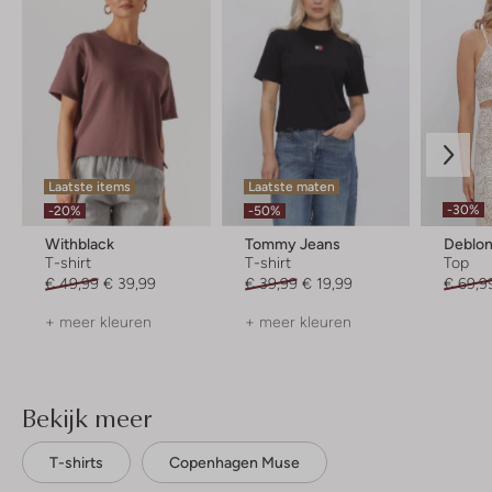
Laatste items
Laatste maten
-30%
-20%
-50%
Withblack
Tommy Jeans
Deblon
T-shirt
T-shirt
Top
€ 49,99
€ 39,99
€ 39,99
€ 19,99
€ 69,9
+ meer kleuren
+ meer kleuren
Bekijk meer
T-shirts
Copenhagen Muse