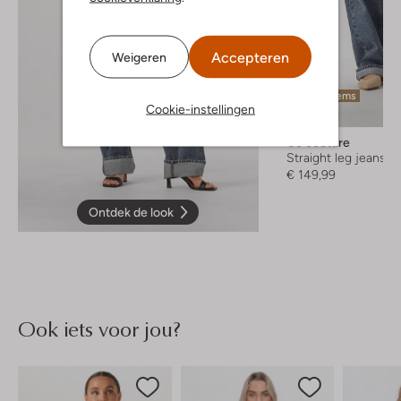
Accepteren
Weigeren
Laatste items
Cookie-instellingen
Co'couture
Straight leg jeans
€ 149,99
Ontdek de look
Ook iets voor jou?