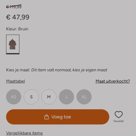
€ 119,99
€ 47,99
Kleur:
Bruin
Kies je maat:
Dit item valt normaal, kies je eigen maat
Maattabel
Maat uitverkocht?
XS
S
M
L
XL
Voeg toe
Favoriet
Vergelijkbare items