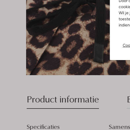
Door o
cooki
Wil je
toeste
indie
Coo
Product informatie
Specificaties
Samenst