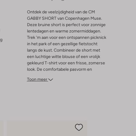
Ontdek de veelzijdigheid van de CM
GABBY SHORT van Copenhagen Muse.
Deze bruine short is perfect voor zonnige
l
lentedagen en warme zomermiddagen.
Trek 'm aan voor een ontspannen picknick
ng
in het park of een gezellige fietstocht
langs de kust. Combineer de short met
een luchtige witte blouse of een vrolijk
gekleurd T-shirt voor een frisse, zomerse
look. De comfortabele pasvorm en
stijlvolle uitstraling maken deze short een
Toon meer
onmisbaar item in je garderobe. Geniet van
de vrijheid en het gemak dat deze short
biedt, terwijl je stijlvol blijft in elk zomers
avontuur.