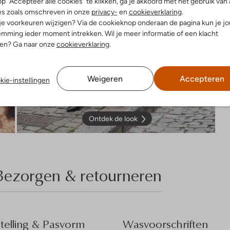
p "Accepteer alle cookies" te klikken, ga je akkoord met het gebruik van 
es zoals omschreven in onze
privacy-
en
cookieverklaring
.
 je voorkeuren wijzigen? Via de cookieknop onderaan de pagina kun je j
mming ieder moment intrekken. Wil je meer informatie of een klacht
nen? Ga naar onze
cookieverklaring
.
Weigeren
Accepteren
kie-instellingen
Ontdek de look
Bezorgen & retourneren
elling & Pasvorm
Wasvoorschriften