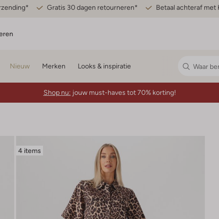
erzending*
Gratis 30 dagen retourneren*
Betaal achteraf met 
eren
Nieuw
Merken
Looks & inspiratie
Shop nu:
jouw must-haves tot 70% korting!
4 items