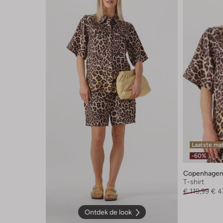
Laatste ma
-60%
Copenhagen
T-shirt
€ 119,99
€ 4
Ontdek de look