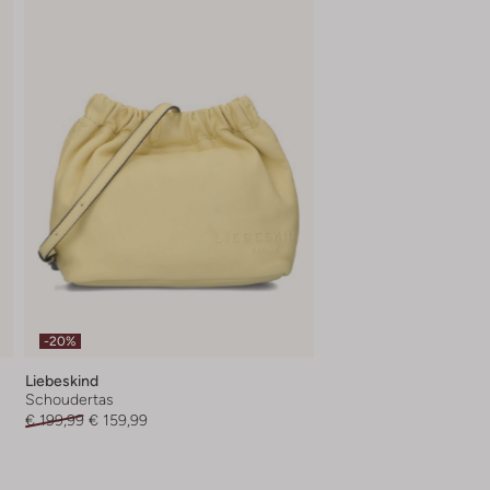
-20%
Liebeskind
Schoudertas
€ 199,99
€ 159,99