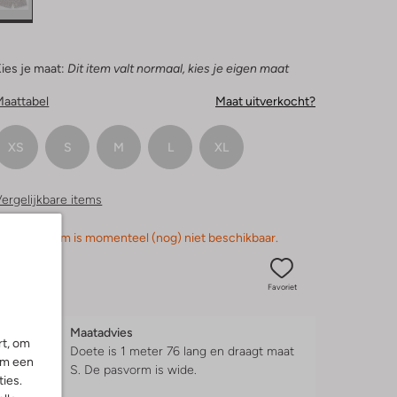
ies je maat:
Dit item valt normaal, kies je eigen maat
Maattabel
Maat uitverkocht?
XS
S
M
L
XL
ergelijkbare items
orry, dit item is momenteel (nog) niet beschikbaar.
Favoriet
Maatadvies
rt, om
Doete is 1 meter 76 lang en draagt maat
om een
S.
De pasvorm is
wide
.
ies.