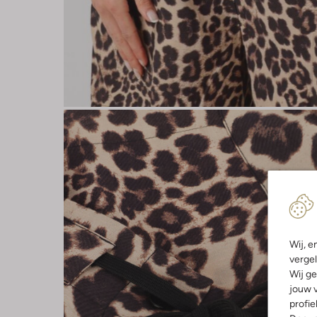
Wij, e
vergel
Wij ge
jouw v
profie