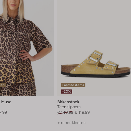
ten
Laatste items
-20%
 Muse
Birkenstock
Teenslippers
7,99
€ 149,99
€ 119,99
+ meer kleuren