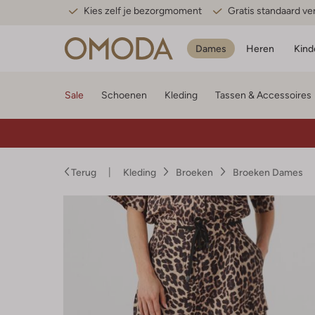
Kies zelf je bezorgmoment
Gratis standaard v
Dames
Heren
Kind
Sale
Schoenen
Kleding
Tassen & Accessoires
Terug
Kleding
Broeken
Broeken Dames